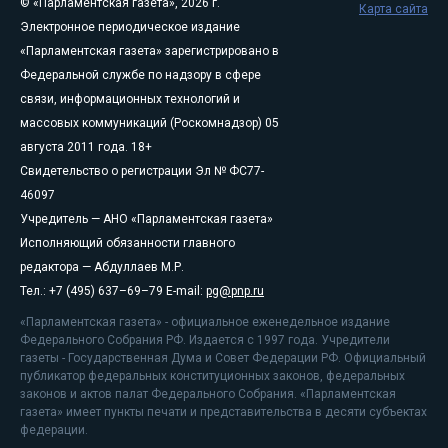
© «Парламентская газета», 2026 г.
Карта сайта
Электронное периодическое издание
«Парламентская газета» зарегистрировано в
Федеральной службе по надзору в сфере
связи, информационных технологий и
массовых коммуникаций (Роскомнадзор) 05
августа 2011 года. 18+
Свидетельство о регистрации Эл № ФС77-
46097
Учредитель — АНО «Парламентская газета»
Исполняющий обязанности главного
редактора — Абдуллаев М.Р.
Тел.: +7 (495) 637–69–79 E-mail:
pg@pnp.ru
«Парламентская газета» - официальное еженедельное издание
Федерального Собрания РФ. Издается с 1997 года. Учредители
газеты - Государственная Дума и Совет Федерации РФ. Официальный
публикатор федеральных конституционных законов, федеральных
законов и актов палат Федерального Собрания. «Парламентская
газета» имеет пункты печати и представительства в десяти субъектах
федерации.