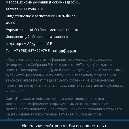
массовых коммуникаций (Роскомнадзор) 05
августа 2011 года. 18+
Свидетельство о регистрации Эл № ФС77-
46097
Учредитель — АНО «Парламентская газета»
Исполняющий обязанности главного
редактора — Абдуллаев М.Р.
Тел.: +7 (495) 637–69–79 E-mail:
pg@pnp.ru
«Парламентская газета» - официальное еженедельное издание
Федерального Собрания РФ. Издается с 1997 года. Учредители
газеты - Государственная Дума и Совет Федерации РФ. Официальный
публикатор федеральных конституционных законов, федеральных
законов и актов палат Федерального Собрания. «Парламентская
газета» имеет пункты печати и представительства в десяти субъектах
федерации.
Сайт «Парламентской газеты» - это оперативные новости и
достоверная информация о принимаемых в стране законах и
деятельности депутатов и сенаторов. При использовании материалов
сайта «Парламентской газеты» активная ссылка на pnp.ru
обязательна.
Используя сайт pnp.ru, Вы соглашаетесь с
На информационном ресурсе применяются
рекомендательные