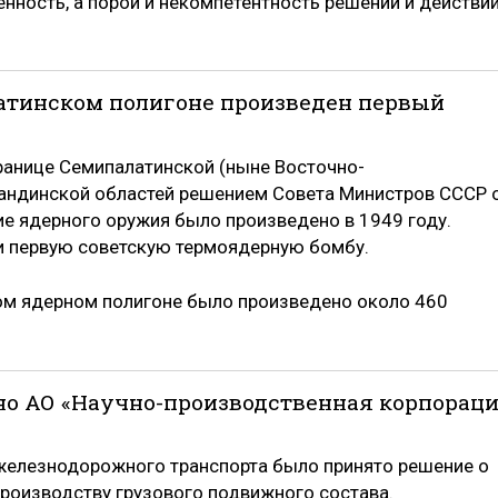
нность, а порой и некомпетентность решений и действи
алатинском полигоне произведен первый
границе Семипалатинской (ныне Восточно-
гандинской областей решением Совета Министров СССР 
ие ядерного оружия было произведено в 1949 году.
и первую советскую термоядерную бомбу.
ом ядерном полигоне было произведено около 460
вано АО «Научно-производственная корпорац
и железнодорожного транспорта было принято решение о
производству грузового подвижного состава.