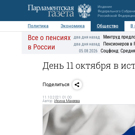
Издание
Федерального Собран
Российской Федераци
Политика
Экономика
Общество
В
Все о пенсиях
Фото
Авторы
Персоны
Мнения
Регионы
Минтруд предло
два дня назад
Пенсионеров в 
два дня назад
в России
Соцфонд: Средня
05.08.2026
День 11 октября в ис
Поделиться
11.10.2021 01:00
Автор:
Ирина Макеева