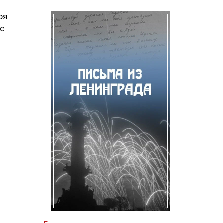
ря
 с