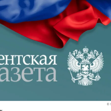
© 
к.