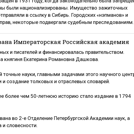
ращен в 1931 году, когда законодательно была запреще
зины были национализированы. Имущество зажиточных
отправляли в ссылку в Сибирь. Городских «нэпманов» и
 прав, некоторые подвергали судебным преследованиям
нована Императорская Российская академия
ых и писателей и финансировалась правительством.
а княгиня Екатерина Романовна Дашкова.
й точные науки, главными задачами этого научного цент
и и создание толковых и отраслевых словарей.
е более чем 50-летнюю историю стало издание в 1794
ана во 2-е Отделение Петербургской Академии наук, а
 и словесности.