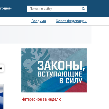
егодня»
Госдума
Совет Федерации
я
Авто
Недвижимость
Технологии
иза
Интересное за неделю