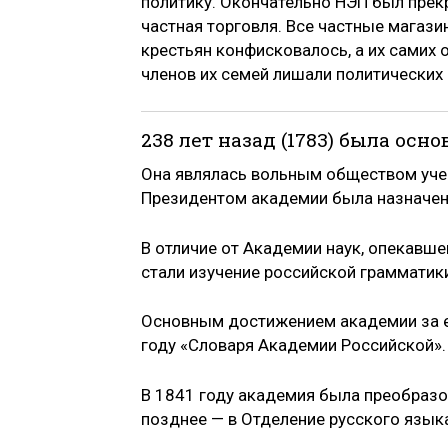
политику. Окончательно НЭП был прек
частная торговля. Все частные мага
крестьян конфисковалось, а их самих 
членов их семей лишали политических
238 лет назад (1783) была ос
Она являлась вольным обществом учен
Президентом академии была назначен
В отличие от Академии наук, опекавше
стали изучение российской грамматик
Основным достижением академии за е
году «Словаря Академии Российской».
В 1841 году академия была преобразов
позднее — в Отделение русского языка