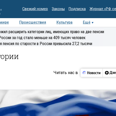
Свежий номер
Законы
Подписка
Журнал «РФ с
ия
и
 мире
Происшествия
Культура
Ещё
Медиацентр
Интервью
Колумнисты
Делова
жил расширить категории лиц, имеющих право на две пенсии
эксперт
России за год стало меньше на 409 тысяч человек
я пенсия по старости в России превысила 27,2 тысячи
тории
Читать нас в