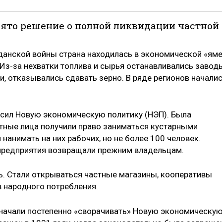
ринято решение о полной ликвидации частной
анской войны страна находилась в экономической «яме
Из-за нехватки топлива и сырья останавливались завод
и, отказывались сдавать зерно. В ряде регионов начали
ласил Новую экономическую политику (НЭП). Была
стные лица получили право заниматься кустарными
нанимать на них рабочих, но не более 100 человек.
 предприятия возвращали прежним владельцам.
. Стали открываться частные магазины, кооперативы
 народного потребления.
 начали постепенно «сворачивать» Новую экономическу