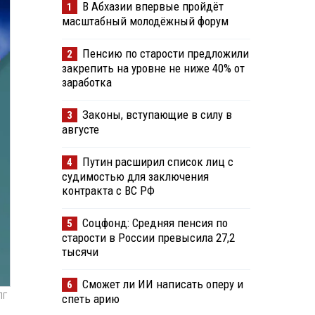
В Абхазии впервые пройдёт
1
масштабный молодёжный форум
Пенсию по старости предложили
2
закрепить на уровне не ниже 40% от
заработка
Законы, вступающие в силу в
3
августе
Путин расширил список лиц с
4
судимостью для заключения
контракта с ВС РФ
Соцфонд: Средняя пенсия по
5
старости в России превысила 27,2
тысячи
Сможет ли ИИ написать оперу и
6
ПГ
спеть арию