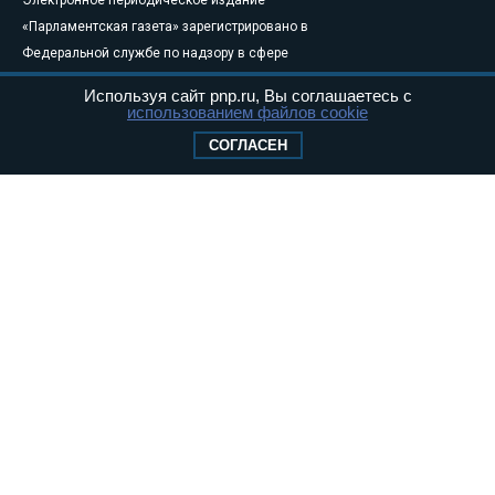
«Парламентская газета» зарегистрировано в
Федеральной службе по надзору в сфере
связи, информационных технологий и
Используя сайт pnp.ru, Вы соглашаетесь с
массовых коммуникаций (Роскомнадзор) 05
использованием файлов cookie
августа 2011 года. 18+
СОГЛАСЕН
Свидетельство о регистрации Эл № ФС77-
46097
Учредитель — АНО «Парламентская газета»
Исполняющий обязанности главного
редактора — Абдуллаев М.Р.
Тел.: +7 (495) 637–69–79 E-mail:
pg@pnp.ru
«Парламентская газета» - официальное еженедельное издание
Федерального Собрания РФ. Издается с 1997 года. Учредители
газеты - Государственная Дума и Совет Федерации РФ. Официальный
публикатор федеральных конституционных законов, федеральных
законов и актов палат Федерального Собрания. «Парламентская
газета» имеет пункты печати и представительства в десяти субъектах
федерации.
Сайт «Парламентской газеты» - это оперативные новости и