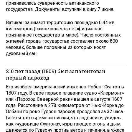
признавалась суверенность ватиканского
государства. Документы вступили в силу 7 июня.
Ватикан занимает территорию площадью 0,44 кв.
километров (самое маленькое официально
признанное государство в мире). Число постоянных
жителей города-государства составляет около 800
человек, больше половины из которых носят
духовный сан.
210 лет назад (1809) был запатентован
первый пароход
Его изобрёл американский инженер Роберт Фултон в
1807 году. В своё первое плавание судно «Клермонт»
или «Пароход Северной реки» вышел в августе 1807
года. Расстояние в 278 километров от Нью-Йорка до
Олбани по реке Гудзон пароход преодолел за 32 часа.
Газеты того времени писали, что лодочники, увидев
как «чудовище Фултона», изрыгающее огонь и дым,
движется по Гудзону против ветра и течения, в ужасе