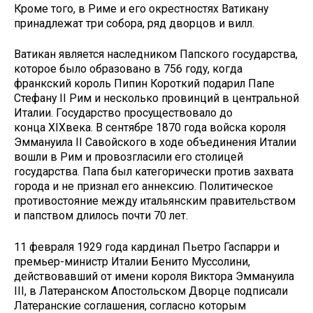
Кроме того, в Риме и его окрестностях Ватикану
принадлежат три собора, ряд дворцов и вилл.
Ватикан является наследником Папского государства,
которое было образовано в 756 году, когда
франкский король Пипин Короткий подарил Папе
Стефану II Рим и несколько провинций в центральной
Италии. Государство просуществовало до
конца XIXвека. В сентябре 1870 года войска короля
Эммануила II Савойского в ходе объединения Италии
вошли в Рим и провозгласили его столицей
государства. Папа был категорически против захвата
города и не признал его аннексию. Политическое
противостояние между итальянским правительством
и папством длилось почти 70 лет.
11 февраля 1929 года кардинал Пьетро Гаспарри и
премьер-министр Италии Бенито Муссолини,
действовавший от имени короля Виктора Эммануила
III, в Латеранском Апостольском Дворце подписали
Латеранские соглашения, согласно которым