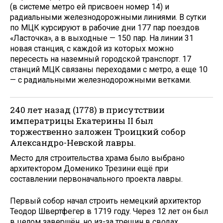
(в системе метро ей присвоен номер 14) и
радиальными железнодорожными линиями. В сутки
по МЦК курсируют в рабочие дни 177 пар поездов
«Ласточка», а в выходные — 150 пар. На линии 31
новая станция, с каждой из которых можно
пересесть на наземный городской транспорт. 17
станций МЦК связаны переходами с метро, а еще 10
— с радиальными железнодорожными ветками.
240 лет назад (1778) в присутствии
императрицы Екатерины II был
торжественно заложен Троицкий собор
Александро-Невской лавры.
Место для строительства храма было выбрано
архитектором Доменико Трезини ещё при
составлении первоначального проекта лавры.
Первый собор начал строить немецкий архитектор
Теодор Швертфегер в 1719 году. Через 12 лет он был
в целом завершён, но из-за трещин в сводах,