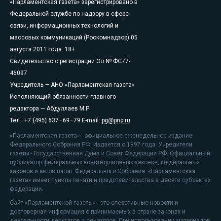
«Парламентская газета» зарегистрировано в
Федеральной службе по надзору в сфере
связи, информационных технологий и
массовых коммуникаций (Роскомнадзор) 05
августа 2011 года. 18+
Свидетельство о регистрации Эл № ФС77-
46097
Учредитель — АНО «Парламентская газета»
Исполняющий обязанности главного
редактора — Абдуллаев М.Р.
Тел.: +7 (495) 637–69–79 E-mail:
pg@pnp.ru
«Парламентская газета» - официальное еженедельное издание
Федерального Собрания РФ. Издается с 1997 года. Учредители
газеты - Государственная Дума и Совет Федерации РФ. Официальный
публикатор федеральных конституционных законов, федеральных
законов и актов палат Федерального Собрания. «Парламентская
газета» имеет пункты печати и представительства в десяти субъектах
федерации.
Сайт «Парламентской газеты» - это оперативные новости и
достоверная информация о принимаемых в стране законах и
деятельности депутатов и сенаторов. При использовании материалов