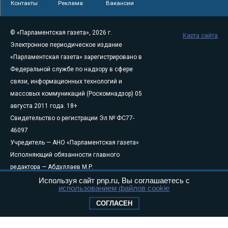
Контакты
Реклама
Вакансии
© «Парламентская газета», 2026 г.
Карта сайта
Электронное периодическое издание
«Парламентская газета» зарегистрировано в
Федеральной службе по надзору в сфере
связи, информационных технологий и
массовых коммуникаций (Роскомнадзор) 05
августа 2011 года. 18+
Свидетельство о регистрации Эл № ФС77-
46097
Учредитель — АНО «Парламентская газета»
Исполняющий обязанности главного
редактора — Абдуллаев М.Р.
Тел.: +7 (495) 637–69–79 E-mail:
pg@pnp.ru
Используя сайт pnp.ru, Вы соглашаетесь с
использованием файлов cookie
«Парламентская газета» - официальное еженедельное издание
СОГЛАСЕН
Федерального Собрания РФ. Издается с 1997 года. Учредители
газеты - Государственная Дума и Совет Федерации РФ. Официальный
публикатор федеральных конституционных законов, федеральных