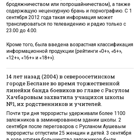
бродяжничеством или попрошайничеством), а также
содержащую нецензурную брань и порнографию. С 1
сентября 2012 года такая информация может
транслироваться по телевидению и радио только с
23.00 до 4.00.
Кроме того, была введена воз­растная классификация
информационной продукции (рей­тинги «0+», «6+»,
«12+», «16+» и «18+»).
14 лет назад (2004) в североосетинском
городе Беслане во время торжественной
линейки банда боевиков во главе с Расулом
Хачбаровым захватила учащихся школы
№1, их родственников и учителей.
Почти три дня террористы удерживали более 1100
заложников в заминированном здании школы. 2
сентября после переговоров с Русланом Аушевым
террористы отпустили 25 женщин и детей. 3 сентября
в ходе штурма большинство заложников были