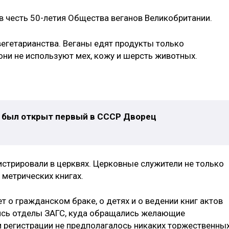
в честь 50-летия Общества веганов Великобритании.
вегетарианства. Веганы едят продукты только
они не используют мех, кожу и шерсть животных.
де был открыт первый в СССР Дворец
стрировали в церквях. Церковные служители не только
 метрических книгах.
т о гражданском браке, о детях и о ведении книг актов
лись отделы ЗАГС, куда обращались желающие
и регистрации не предполагалось никаких торжественны