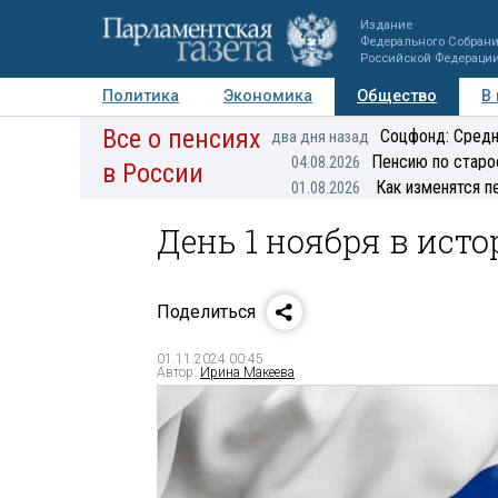
Издание
Федерального Собран
Российской Федераци
Политика
Экономика
Общество
В
Все о пенсиях
Фото
Авторы
Персоны
Мнения
Регионы
Соцфонд: Средн
два дня назад
Пенсию по старо
04.08.2026
в России
Как изменятся п
01.08.2026
День 1 ноября в ист
Поделиться
01.11.2024 00:45
Автор:
Ирина Макеева