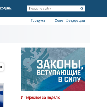
егодня»
Госдума
Совет Федерации
я
Авто
Недвижимость
Технологии
иза
Интересное за неделю