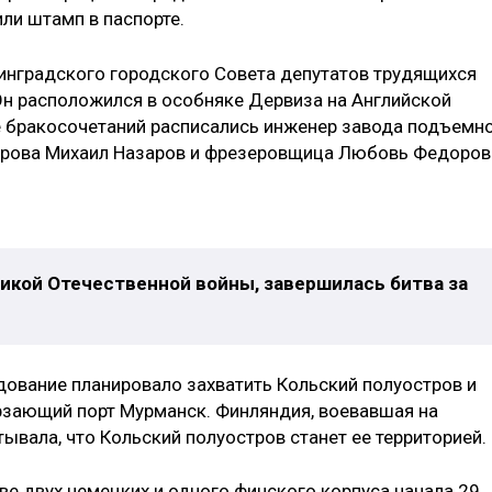
ли штамп в паспорте.
инградского городского Совета депутатов трудящихся
н расположился в особняке Дервиза на Английской
 бракосочетаний расписались инженер завода подъемн
ирова Михаил Назаров и фрезеровщица Любовь Федоров
еликой Отечественной войны, завершилась битва за
ование планировало захватить Кольский полуостров и
рзающий порт Мурманск. Финляндия, воевавшая на
ывала, что Кольский полуостров станет ее территорией.
ве двух немецких и одного финского корпуса начала 29