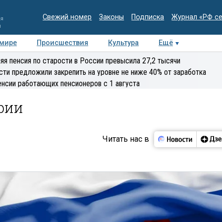
Свежий номер
Законы
Подписка
Журнал «РФ с
ия
и
 мире
Происшествия
Культура
Ещё
Медиацентр
Интервью
Колумнисты
Делова
яя пенсия по старости в России превысила 27,2 тысячи
эксперт
сти предложили закрепить на уровне не ниже 40% от заработка
енсии работающих пенсионеров с 1 августа
ории
Читать нас в