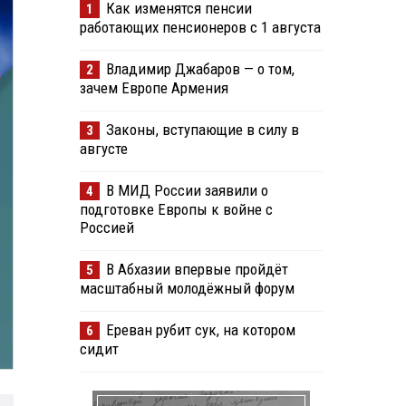
Как изменятся пенсии
1
работающих пенсионеров с 1 августа
Владимир Джабаров — о том,
2
зачем Европе Армения
Законы, вступающие в силу в
3
августе
В МИД России заявили о
4
подготовке Европы к войне с
Россией
В Абхазии впервые пройдёт
5
масштабный молодёжный форум
Ереван рубит сук, на котором
6
сидит