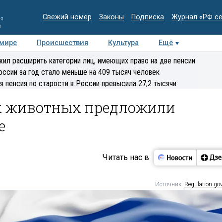
Свежий номер
Законы
Подписка
Журнал «РФ с
ия
и
 мире
Происшествия
Культура
Ещё
Медиацентр
Интервью
Колумнисты
Делова
ил расширить категории лиц, имеющих право на две пенсии
эксперт
оссии за год стало меньше на 409 тысяч человек
я пенсия по старости в России превысила 27,2 тысячи
х животных предложили
е
Читать нас в
Источник:
Regulation.gov