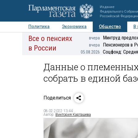
Издание
Федерального Собран
Российской Федераци
Политика
Экономика
Общество
В
Все о пенсиях
Фото
Авторы
Персоны
Мнения
Регионы
Минтруд предлож
вчера
Пенсионеров в Р
вчера
в России
Соцфонд: Средня
05.08.2026
Данные о племенны
собрать в единой баз
Поделиться
08.02.2022 13:44
Автор:
Виктория Карташева