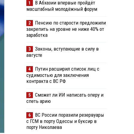
В Абхазии впервые пройдёт
1
масштабный молодёжный форум
Пенсию по старости предложили
2
закрепить на уровне не ниже 40% от
заработка
Законы, вступающие в силу в
3
августе
Путин расширил список лиц с
4
судимостью для заключения
контракта с ВС РФ
Сможет ли ИИ написать оперу и
5
спеть арию
ВС России поразили резервуары
6
с ГСМ в порту Одессы и буксир в
порту Николаева