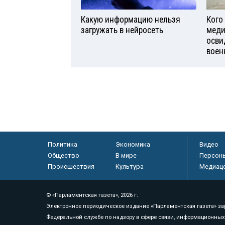
Какую информацию нельзя
Кого
загружать в нейросеть
меди
осви
воен
Политика
Экономика
Видео
Общество
В мире
Персон
Происшествия
Культура
Медиац
© «Парламентская газета», 2026 г.
Электронное периодическое издание «Парламентская газета» за
Федеральной службе по надзору в сфере связи, информационных