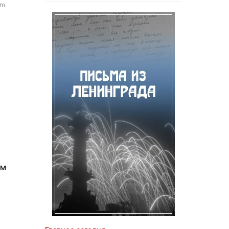
om
ом