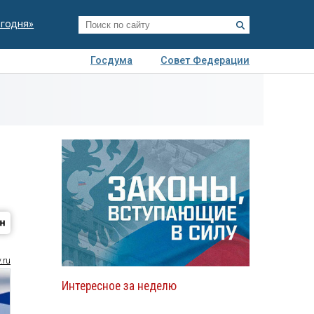
егодня»
Госдума
Совет Федерации
я
Авто
Недвижимость
Технологии
иза
.ru
Интересное за неделю