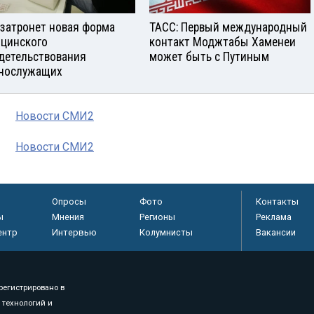
 затронет новая форма
ТАСС: Первый международный
цинского
контакт Моджтабы Хаменеи
детельствования
может быть с Путиным
нослужащих
Новости СМИ2
Новости СМИ2
Опросы
Фото
Контакты
ы
Мнения
Регионы
Реклама
ентр
Интервью
Колумнисты
Вакансии
регистрировано в
 технологий и