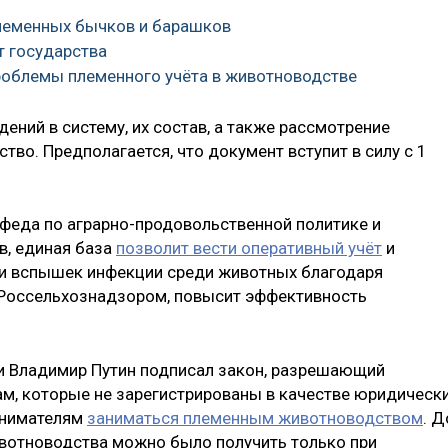
леменных бычков и барашков
т государства
проблемы племенного учёта в животноводстве
ений в систему, их состав, а также рассмотрение
тво. Предполагается, что документ вступит в силу с 1
вфеда по аграрно-продовольственной политике и
, единая база
позволит вести оперативный учёт
и
ки вспышек инфекции среди животных благодаря
Россельхознадзором, повысит эффективность
и Владимир Путин подписал закон, разрешающий
м, которые не зарегистрированы в качестве юридическ
инимателям
заниматься племенным животноводством
. Д
ивотноводства можно было получить только при