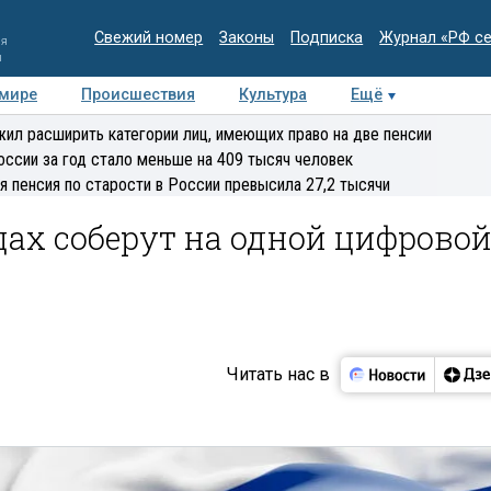
Свежий номер
Законы
Подписка
Журнал «РФ с
ия
и
 мире
Происшествия
Культура
Ещё
Медиацентр
Интервью
Колумнисты
Делова
ил расширить категории лиц, имеющих право на две пенсии
эксперт
оссии за год стало меньше на 409 тысяч человек
я пенсия по старости в России превысила 27,2 тысячи
ах соберут на одной цифрово
Читать нас в