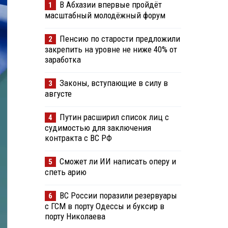
В Абхазии впервые пройдёт
1
масштабный молодёжный форум
Пенсию по старости предложили
2
закрепить на уровне не ниже 40% от
заработка
Законы, вступающие в силу в
3
августе
Путин расширил список лиц с
4
судимостью для заключения
контракта с ВС РФ
Сможет ли ИИ написать оперу и
5
спеть арию
ВС России поразили резервуары
6
с ГСМ в порту Одессы и буксир в
порту Николаева