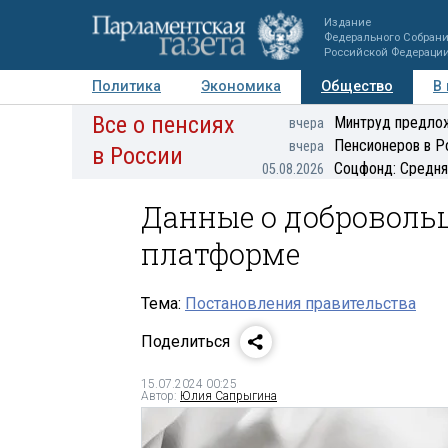
Издание
Федерального Собран
Российской Федераци
Политика
Экономика
Общество
В
Все о пенсиях
Фото
Авторы
Персоны
Мнения
Регионы
Минтруд предлож
вчера
Пенсионеров в Р
вчера
в России
Соцфонд: Средня
05.08.2026
Данные о добровольц
платформе
Тема:
Постановления правительства
Поделиться
15.07.2024 00:25
Автор:
Юлия Сапрыгина