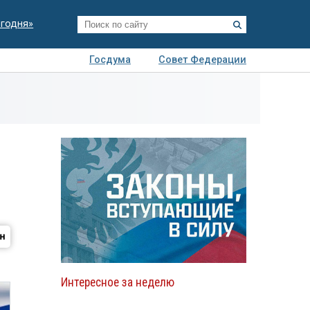
егодня»
Госдума
Совет Федерации
я
Авто
Недвижимость
Технологии
иза
й
Интересное за неделю