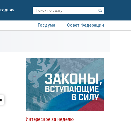
егодня»
Госдума
Совет Федерации
я
Авто
Недвижимость
Технологии
иза
Интересное за неделю