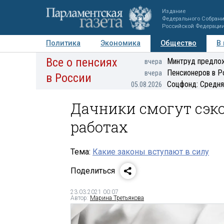
Издание
Федерального Собран
Российской Федераци
Политика
Экономика
Общество
В
Все о пенсиях
Фото
Авторы
Персоны
Мнения
Регионы
Минтруд предлож
вчера
Пенсионеров в Р
вчера
в России
Соцфонд: Средня
05.08.2026
Дачники смогут сэк
работах
Тема:
Какие законы вступают в силу
Поделиться
23.03.2021 00:07
Автор:
Марина Третьякова