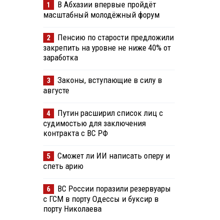
В Абхазии впервые пройдёт
1
масштабный молодёжный форум
Пенсию по старости предложили
2
закрепить на уровне не ниже 40% от
заработка
Законы, вступающие в силу в
3
августе
Путин расширил список лиц с
4
судимостью для заключения
контракта с ВС РФ
Сможет ли ИИ написать оперу и
5
спеть арию
ВС России поразили резервуары
6
с ГСМ в порту Одессы и буксир в
порту Николаева