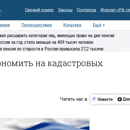
Свежий номер
Законы
Подписка
Журнал «РФ с
ия
и
 мире
Происшествия
Культура
Ещё
Медиацентр
Интервью
Колумнисты
Делова
ил расширить категории лиц, имеющих право на две пенсии
эксперт
оссии за год стало меньше на 409 тысяч человек
я пенсия по старости в России превысила 27,2 тысячи
ономить на кадастровых
Читать нас в