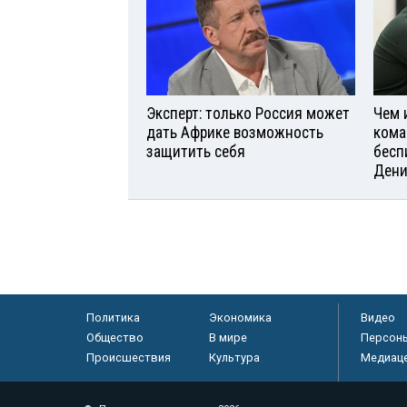
Эксперт: только Россия может
Чем 
дать Африке возможность
кома
защитить себя
бесп
Дени
Политика
Экономика
Видео
Общество
В мире
Персон
Происшествия
Культура
Медиац