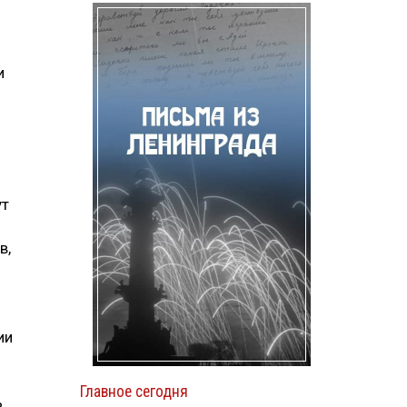
и
ут
в,
ии
Главное сегодня
ь