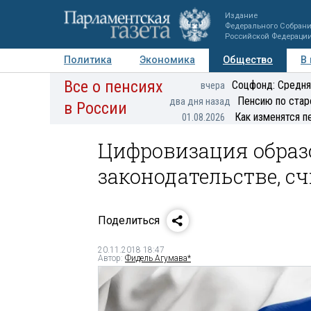
Издание
Федерального Собран
Российской Федераци
Политика
Экономика
Общество
В
Все о пенсиях
Фото
Авторы
Персоны
Мнения
Регионы
Соцфонд: Средня
вчера
Пенсию по стар
два дня назад
в России
Как изменятся п
01.08.2026
Цифровизация образ
законодательстве, с
Поделиться
20.11.2018 18:47
Автор:
Фидель Агумава*