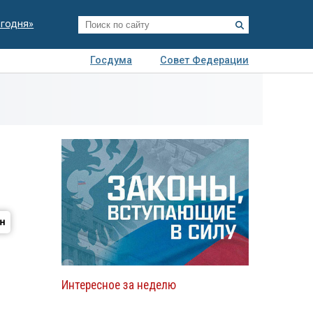
егодня»
Госдума
Совет Федерации
я
Авто
Недвижимость
Технологии
иза
Интересное за неделю