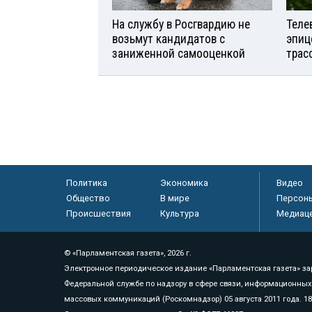
На службу в Росгвардию не
Теле
возьмут кандидатов с
эпиц
заниженной самооценкой
трас
Политика
Экономика
Видео
Общество
В мире
Персон
Происшествия
Культура
Медиац
© «Парламентская газета», 2026 г.
Электронное периодическое издание «Парламентская газета» за
Федеральной службе по надзору в сфере связи, информационных
массовых коммуникаций (Роскомнадзор) 05 августа 2011 года. 1