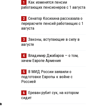
Как изменятся пенсии
1
работающих пенсионеров с 1 августа
Сенатор Косихина рассказала о
2
перерасчете пенсий работающих с 1
августа
Законы, вступающие в силу в
3
августе
Владимир Джабаров — о том,
4
зачем Европе Армения
В МИД России заявили о
5
подготовке Европы к войне с
Россией
Ереван рубит сук, на котором
6
сидит
а