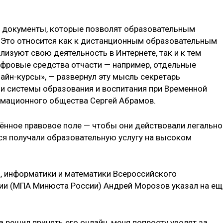
 документы, которые позволят образовательным
. Это относится как к дистанционным образовательным
изуют свою деятельность в Интернете, так и к тем
фровые средства отчасти — например, отдельные
айн-курсы», — развернул эту мысль секретарь
и системы образования и воспитания при Временной
мационного общества Сергей Абрамов.
нное правовое поле — чтобы они действовали легально
я получали образовательную услугу на высоком
, информатики и математики Всероссийского
ии (МПА Минюста России) Андрей Морозов указал на ещ
 а решил принять его онлайн, меня попросту уволят за