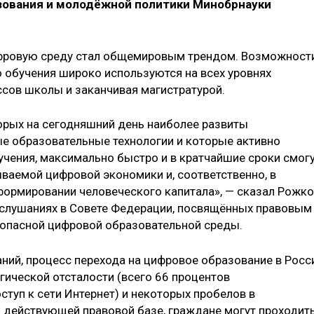
зования и молодёжной политики Минобрнауки
ифровую среду стал общемировым трендом. Возможност
о обучения широко используются на всех уровнях
ссов школы и заканчивая магистратурой.
торых на сегодняшний день наиболее развиты
 образовательные технологии и которые активно
чения, максимально быстро и в кратчайшие сроки смог
ываемой цифровой экономики и, соответственно, в
формировании человеческого капитала», — сказал Рожко
 слушаниях в Совете Федерации, посвящённых правовым
зопасной цифровой образовательной среды.
аний, процесс перехода на цифровое образование в Росс
гической отсталости (всего 66 процентов
уп к сети Интернет) и некоторых пробелов в
о действующей правовой базе, граждане могут проходит