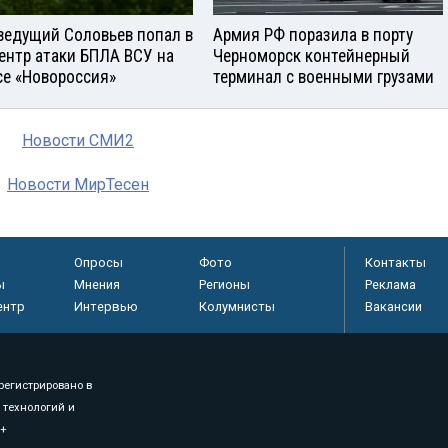
ведущий Соловьев попал в
Армия РФ поразила в порту
ентр атаки БПЛА ВСУ на
Черноморск контейнерный
се «Новороссия»
терминал с военными грузами
Новости СМИ2
Новости МирТесен
Опросы
Фото
Контакты
ы
Мнения
Регионы
Реклама
ентр
Интервью
Колумнисты
Вакансии
регистрировано в
 технологий и
8+