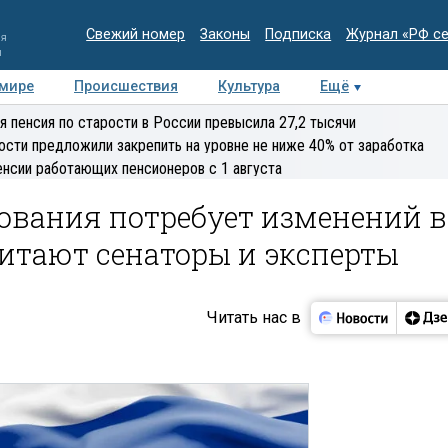
Свежий номер
Законы
Подписка
Журнал «РФ с
ия
и
 мире
Происшествия
Культура
Ещё
Медиацентр
Интервью
Колумнисты
Делова
я пенсия по старости в России превысила 27,2 тысячи
эксперт
ости предложили закрепить на уровне не ниже 40% от заработка
енсии работающих пенсионеров с 1 августа
ования потребует изменений в
читают сенаторы и эксперты
Читать нас в