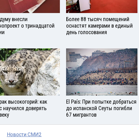
сдуму внесли
Более 88 тысяч помещений
нопроект о тринадцатой
оснастят камерами в единый
ии
день голосования
рак высокогорий: как
El País: При попытке добраться
с научился доверять
до испанской Сеуты погибли
веку
67 мигрантов
Новости СМИ2