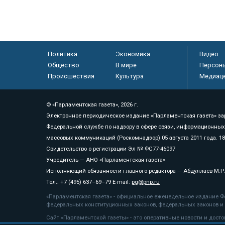
Политика
Экономика
Видео
Общество
В мире
Персон
Происшествия
Культура
Медиац
© «Парламентская газета», 2026 г.
Электронное периодическое издание «Парламентская газета» за
Федеральной службе по надзору в сфере связи, информационных
массовых коммуникаций (Роскомнадзор) 05 августа 2011 года. 1
Свидетельство о регистрации Эл № ФС77-46097
Учредитель — АНО «Парламентская газета»
Исполняющий обязанности главного редактора — Абдуллаев М.Р
Тел.: +7 (495) 637–69–79 E-mail:
pg@pnp.ru
«Парламентская газета» - официальное еженедельное издание Фе
федеральных конституционных законов, федеральных законов и а
Сайт «Парламентской газеты» - это оперативные новости и дост