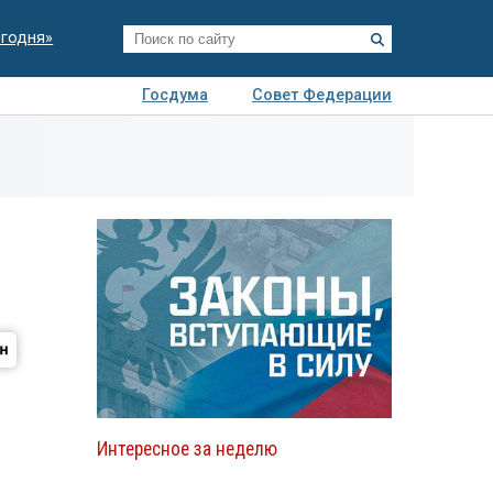
егодня»
Госдума
Совет Федерации
я
Авто
Недвижимость
Технологии
иза
Интересное за неделю