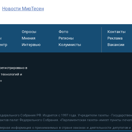
Новости МирТесен
Опросы
Фото
Контакты
ы
Мнения
Регионы
Реклама
ентр
Интервью
Колумнисты
Вакансии
регистрировано в
 технологий и
8+
.
дерального Собрания РФ. Издается с 1997 года. Учредители газеты - Государств
ктов палат Федерального Собрания. «Парламентская газета» имеет пункты печати
оверная информация о принимаемых в стране законах и деятельности депутатов и