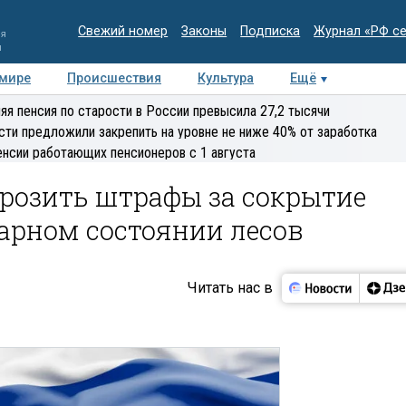
Свежий номер
Законы
Подписка
Журнал «РФ с
ия
и
 мире
Происшествия
Культура
Ещё
Медиацентр
Интервью
Колумнисты
Делова
яя пенсия по старости в России превысила 27,2 тысячи
эксперт
сти предложили закрепить на уровне не ниже 40% от заработка
енсии работающих пенсионеров с 1 августа
розить штрафы за сокрытие
арном состоянии лесов
Читать нас в