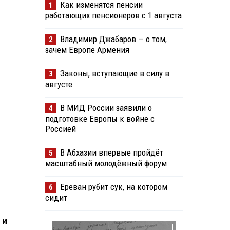
Как изменятся пенсии
1
работающих пенсионеров с 1 августа
Владимир Джабаров — о том,
2
зачем Европе Армения
Законы, вступающие в силу в
3
августе
В МИД России заявили о
4
подготовке Европы к войне с
Россией
В Абхазии впервые пройдёт
5
масштабный молодёжный форум
Ереван рубит сук, на котором
6
сидит
 и