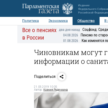
Издание
Федерального Собран
Российской Федераци
Политика
Экономика
Общество
В
Все о пенсиях
Фото
Авторы
Персоны
Мнения
Регионы
Соцфонд: Средн
два дня назад
Пенсию по старо
04.08.2026
в России
Как изменятся п
01.08.2026
Чиновникам могут г
информации о санит
Поделиться
21.05.2019 10:05
Автор:
Ксения Редичкина