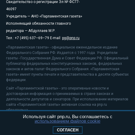
Свидетельство о регистрации Эл № ФС77-
46097
Учредитель — АНО «Парламентская газета»
Исполняющий обязанности главного
редактора — Абдуллаев М.Р.
Тел.: +7 (495) 637–69–79 E-mail:
pg@pnp.ru
«Парламентская газета» - официальное еженедельное издание
Федерального Собрания РФ. Издается с 1997 года. Учредители
газеты - Государственная Дума и Совет Федерации РФ. Официальный
публикатор федеральных конституционных законов, федеральных
законов и актов палат Федерального Собрания. «Парламентская
газета» имеет пункты печати и представительства в десяти субъектах
федерации.
Сайт «Парламентской газеты» - это оперативные новости и
достоверная информация о принимаемых в стране законах и
деятельности депутатов и сенаторов. При использовании материалов
сайта «Парламентской газеты» активная ссылка на pnp.ru
обязательна.
Используя сайт pnp.ru, Вы соглашаетесь с
На информационном ресурсе применяются
рекомендательные
использованием файлов cookie
технологии
Положение о защите персональных данных
СОГЛАСЕН