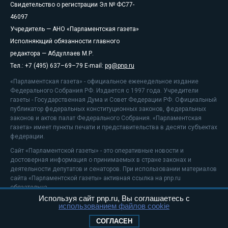
Свидетельство о регистрации Эл № ФС77-
46097
Учредитель — АНО «Парламентская газета»
Исполняющий обязанности главного
редактора — Абдуллаев М.Р.
Тел.: +7 (495) 637–69–79 E-mail:
pg@pnp.ru
«Парламентская газета» - официальное еженедельное издание
Федерального Собрания РФ. Издается с 1997 года. Учредители
газеты - Государственная Дума и Совет Федерации РФ. Официальный
публикатор федеральных конституционных законов, федеральных
законов и актов палат Федерального Собрания. «Парламентская
газета» имеет пункты печати и представительства в десяти субъектах
федерации.
Сайт «Парламентской газеты» - это оперативные новости и
достоверная информация о принимаемых в стране законах и
деятельности депутатов и сенаторов. При использовании материалов
сайта «Парламентской газеты» активная ссылка на pnp.ru
обязательна.
Используя сайт pnp.ru, Вы соглашаетесь с
На информационном ресурсе применяются
рекомендательные
использованием файлов cookie
технологии
Положение о защите персональных данных
СОГЛАСЕН