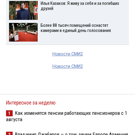
Илья Казаков: Я живу за себя и за погибших
друзей
Более 88 тысяч помещений оснастят
камерами в единый день голосования
Новости СМИ2
Новости СМИ2
Интересное за неделю
Как изменятся пенсии работающих пенсионеров с 1
1
августа
Владимир Джабаров — о том, зачем Европе Армения
2