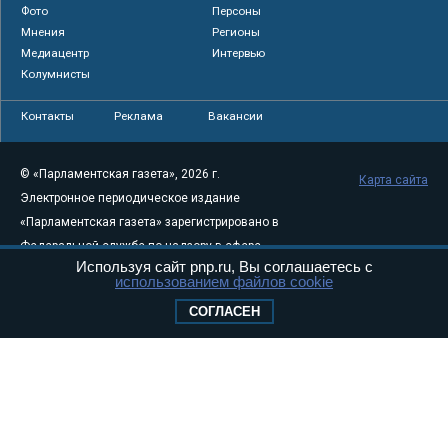
Фото
Персоны
Мнения
Регионы
Медиацентр
Интервью
Колумнисты
Контакты
Реклама
Вакансии
© «Парламентская газета», 2026 г.
Карта сайта
Электронное периодическое издание
«Парламентская газета» зарегистрировано в
Федеральной службе по надзору в сфере
Используя сайт pnp.ru, Вы соглашаетесь с
связи, информационных технологий и
использованием файлов cookie
массовых коммуникаций (Роскомнадзор) 05
СОГЛАСЕН
августа 2011 года. 18+
Свидетельство о регистрации Эл № ФС77-
46097
Учредитель — АНО «Парламентская газета»
Исполняющий обязанности главного
редактора — Абдуллаев М.Р.