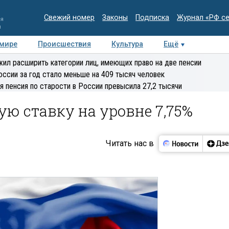
Свежий номер
Законы
Подписка
Журнал «РФ с
ия
и
 мире
Происшествия
Культура
Ещё
Медиацентр
Интервью
Колумнисты
Делова
ил расширить категории лиц, имеющих право на две пенсии
эксперт
оссии за год стало меньше на 409 тысяч человек
я пенсия по старости в России превысила 27,2 тысячи
ю ставку на уровне 7,75%
Читать нас в