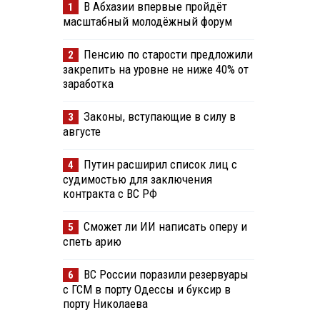
В Абхазии впервые пройдёт
1
масштабный молодёжный форум
Пенсию по старости предложили
2
закрепить на уровне не ниже 40% от
заработка
Законы, вступающие в силу в
3
августе
Путин расширил список лиц с
4
судимостью для заключения
контракта с ВС РФ
Сможет ли ИИ написать оперу и
5
спеть арию
ВС России поразили резервуары
6
с ГСМ в порту Одессы и буксир в
порту Николаева