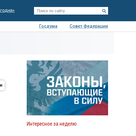
егодня»
Госдума
Совет Федерации
я
Авто
Недвижимость
Технологии
иза
Интересное за неделю