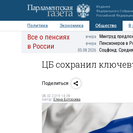
Издание
Федерального Собран
Российской Федераци
Политика
Экономика
Общество
В
Все о пенсиях
Фото
Авторы
Персоны
Мнения
Регионы
Минтруд предлож
вчера
Пенсионеров в Р
вчера
в России
Соцфонд: Средня
05.08.2026
ЦБ сохранил ключеву
Поделиться
08.02.2019 14:09
Автор:
Елена Ботороева