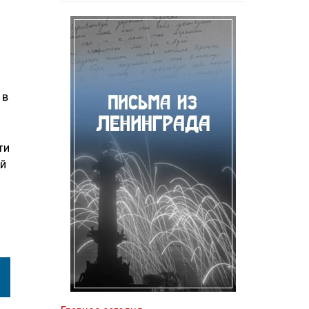
ь
 в
ти
ий