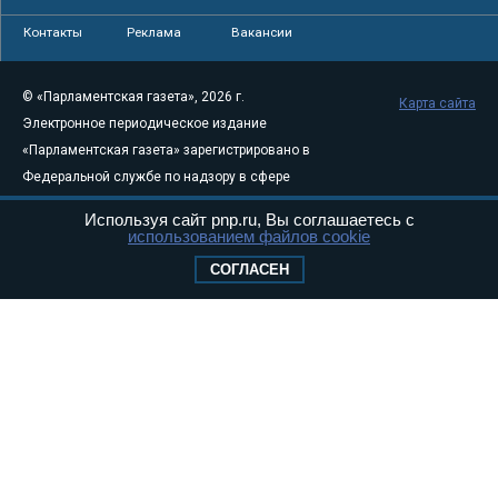
Контакты
Реклама
Вакансии
© «Парламентская газета», 2026 г.
Карта сайта
Электронное периодическое издание
«Парламентская газета» зарегистрировано в
Федеральной службе по надзору в сфере
связи, информационных технологий и
Используя сайт pnp.ru, Вы соглашаетесь с
массовых коммуникаций (Роскомнадзор) 05
использованием файлов cookie
августа 2011 года. 18+
СОГЛАСЕН
Свидетельство о регистрации Эл № ФС77-
46097
Учредитель — АНО «Парламентская газета»
Исполняющий обязанности главного
редактора — Абдуллаев М.Р.
Тел.: +7 (495) 637–69–79 E-mail:
pg@pnp.ru
«Парламентская газета» - официальное еженедельное издание
Федерального Собрания РФ. Издается с 1997 года. Учредители
газеты - Государственная Дума и Совет Федерации РФ. Официальный