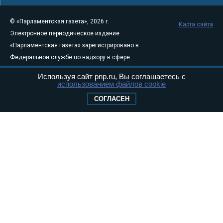
© «Парламентская газета», 2026 г.
Карта сайта
Электронное периодическое издание
«Парламентская газета» зарегистрировано в
Федеральной службе по надзору в сфере
связи, информационных технологий и
Используя сайт pnp.ru, Вы соглашаетесь с
массовых коммуникаций (Роскомнадзор) 05
использованием файлов cookie
августа 2011 года. 18+
СОГЛАСЕН
Свидетельство о регистрации Эл № ФС77-
46097
Учредитель — АНО «Парламентская газета»
Исполняющий обязанности главного
редактора — Абдуллаев М.Р.
Тел.: +7 (495) 637–69–79 E-mail:
pg@pnp.ru
«Парламентская газета» - официальное еженедельное издание
Федерального Собрания РФ. Издается с 1997 года. Учредители
газеты - Государственная Дума и Совет Федерации РФ. Официальный
публикатор федеральных конституционных законов, федеральных
законов и актов палат Федерального Собрания. «Парламентская