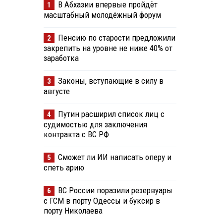
В Абхазии впервые пройдёт
1
масштабный молодёжный форум
Пенсию по старости предложили
2
закрепить на уровне не ниже 40% от
заработка
Законы, вступающие в силу в
3
августе
Путин расширил список лиц с
4
судимостью для заключения
контракта с ВС РФ
Сможет ли ИИ написать оперу и
5
спеть арию
ВС России поразили резервуары
6
с ГСМ в порту Одессы и буксир в
порту Николаева