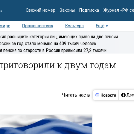
Свежий номер
Законы
Подписка
Журнал «РФ с
ия
и
 мире
Происшествия
Культура
Ещё
Медиацентр
Интервью
Колумнисты
Делова
ил расширить категории лиц, имеющих право на две пенсии
эксперт
оссии за год стало меньше на 409 тысяч человек
я пенсия по старости в России превысила 27,2 тысячи
приговорили к двум годам
Читать нас в