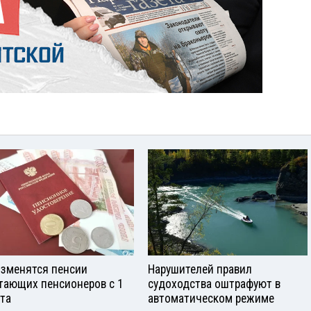
изменятся пенсии
Нарушителей правил
тающих пенсионеров с 1
судоходства оштрафуют в
ста
автоматическом режиме