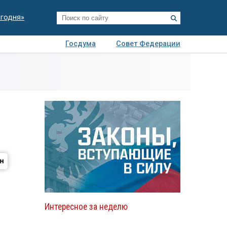
егодня»
Госдума
Совет Федерации
я
Авто
Недвижимость
Технологии
иза
Интересное за неделю