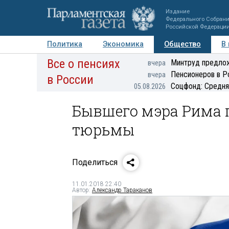
Издание
Федерального Собран
Российской Федераци
Политика
Экономика
Общество
В
Все о пенсиях
Фото
Авторы
Персоны
Мнения
Регионы
Минтруд предлож
вчера
Пенсионеров в Р
вчера
в России
Соцфонд: Средня
05.08.2026
Бывшего мэра Рима 
тюрьмы
Поделиться
11.01.2018 22:40
Автор:
Александр Тараканов