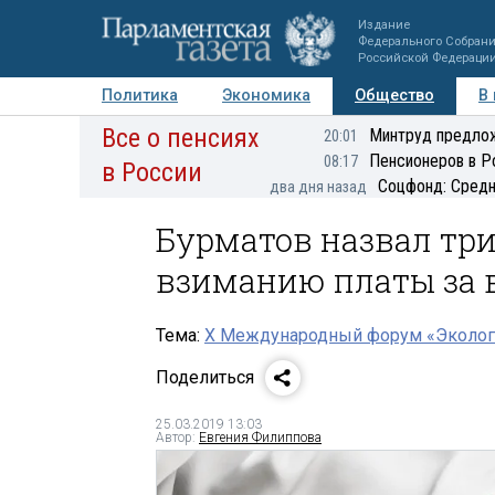
Издание
Федерального Собран
Российской Федераци
Политика
Экономика
Общество
В
Все о пенсиях
Фото
Авторы
Персоны
Мнения
Регионы
Минтруд предлож
20:01
Пенсионеров в Р
08:17
в России
Соцфонд: Средн
два дня назад
Бурматов назвал тр
взиманию платы за 
Тема:
X Международный форум «Эколог
Поделиться
25.03.2019 13:03
Автор:
Евгения Филиппова