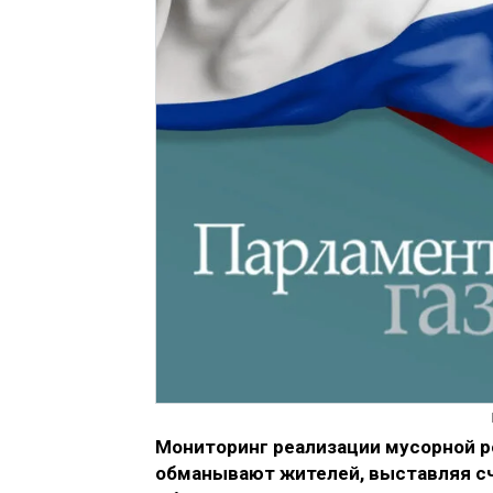
Мониторинг реализации мусорной ре
обманывают жителей, выставляя сч