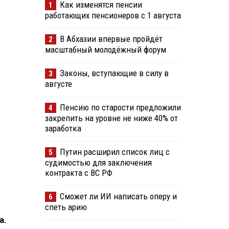
Как изменятся пенсии
1
работающих пенсионеров с 1 августа
В Абхазии впервые пройдёт
2
масштабный молодёжный форум
Законы, вступающие в силу в
3
августе
Пенсию по старости предложили
4
закрепить на уровне не ниже 40% от
заработка
Путин расширил список лиц с
5
судимостью для заключения
контракта с ВС РФ
Сможет ли ИИ написать оперу и
6
спеть арию
а.