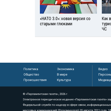
«НАТО 3.0»: новая версия со
Как 
старыми глюками
тури
ЧС
Политика
Экономика
Видео
Общество
В мире
Персон
Происшествия
Культура
Медиац
© «Парламентская газета», 2026 г.
Электронное периодическое издание «Парламентская газета» за
Федеральной службе по надзору в сфере связи, информационных
массовых коммуникаций (Роскомнадзор) 05 августа 2011 года. 1