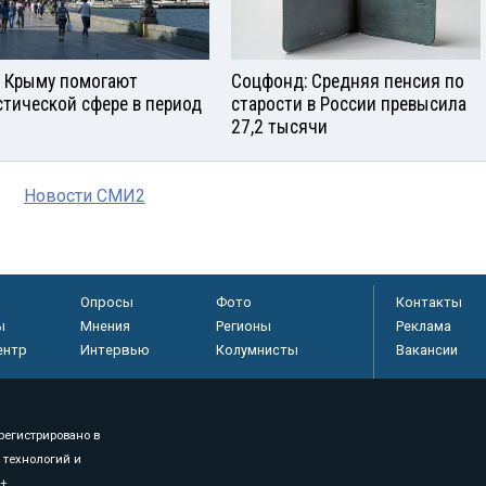
в Крыму помогают
Соцфонд: Средняя пенсия по
стической сфере в период
старости в России превысила
27,2 тысячи
Новости СМИ2
Опросы
Фото
Контакты
ы
Мнения
Регионы
Реклама
ентр
Интервью
Колумнисты
Вакансии
регистрировано в
 технологий и
8+