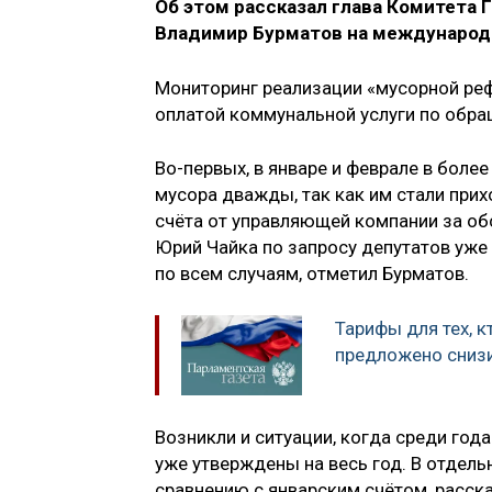
Об этом рассказал глава Комитета
Владимир Бурматов на международн
Мониторинг реализации «мусорной ре
оплатой коммунальной услуги по обращ
Во-первых, в январе и феврале в боле
мусора дважды, так как им стали прих
счёта от управляющей компании за об
Юрий Чайка по запросу депутатов уже
по всем случаям, отметил Бурматов.
Тарифы для тех, к
предложено сниз
Возникли и ситуации, когда среди год
уже утверждены на весь год. В отдель
сравнению с январским счётом, расск