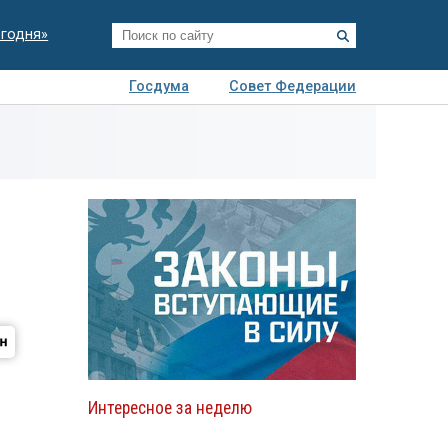
егодня»
Госдума
Совет Федерации
я
Авто
Недвижимость
Технологии
иза
Интересное за неделю