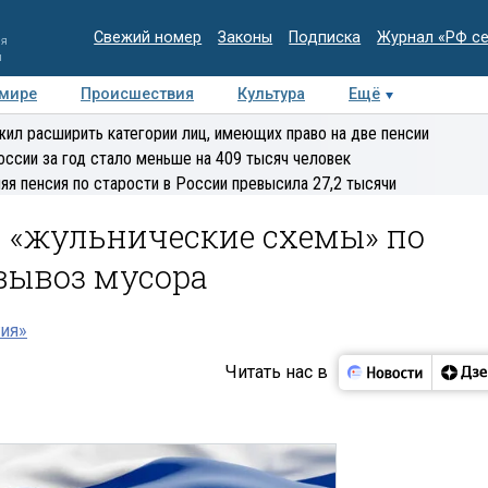
Свежий номер
Законы
Подписка
Журнал «РФ с
ия
и
 мире
Происшествия
Культура
Ещё
Медиацентр
Интервью
Колумнисты
Делова
ил расширить категории лиц, имеющих право на две пенсии
эксперт
оссии за год стало меньше на 409 тысяч человек
яя пенсия по старости в России превысила 27,2 тысячи
и «жульнические схемы» по
вывоз мусора
ия»
Читать нас в