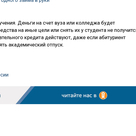
одного займа в руки
чения. Деньги на счет вуза или колледжа будет
дства на иные цели или снять их у студента не получитс
ательного кредита действуют, даже если абитуриент
зять академический отпуск.
ссии