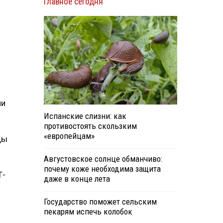
Главное сегодня
.
ии
Испанские слизни: как
противостоять скользким
«европейцам»
ды
Августовское солнце обманчиво:
почему коже необходима защита
Т-
даже в конце лета
Государство поможет сельским
пекарям испечь колобок