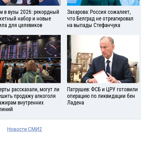
м в вузы 2026: рекордный
Захарова: Россия сожалеет,
етный набор и новые
что Белград не отреагировал
ила для целевиков
на выпады Стефанчука
ерты рассказали, могут ли
Патрушев: ФСБ и ЦРУ готовили
ешить продажу алкоголя
операцию по ликвидации бен
ажирам внутренних
Ладена
линий
Новости СМИ2