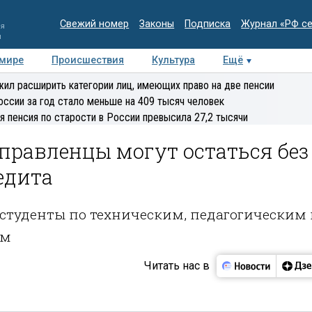
Свежий номер
Законы
Подписка
Журнал «РФ с
ия
и
 мире
Происшествия
Культура
Ещё
Медиацентр
Интервью
Колумнисты
Делова
ил расширить категории лиц, имеющих право на две пенсии
эксперт
оссии за год стало меньше на 409 тысяч человек
я пенсия по старости в России превысила 27,2 тысячи
правленцы могут остаться без
едита
 студенты по техническим, педагогическим
ям
Читать нас в