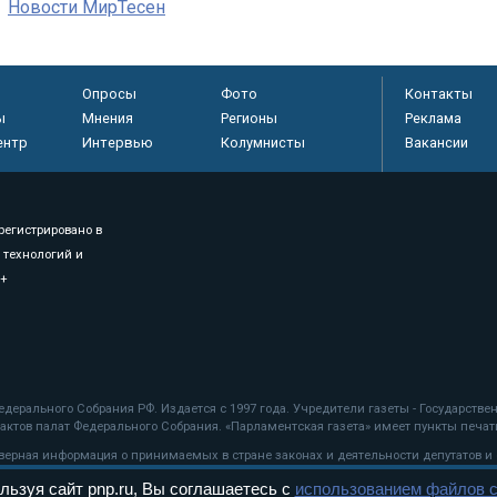
Новости МирТесен
Опросы
Фото
Контакты
ы
Мнения
Регионы
Реклама
ентр
Интервью
Колумнисты
Вакансии
регистрировано в
 технологий и
8+
.
дерального Собрания РФ. Издается с 1997 года. Учредители газеты - Государств
ктов палат Федерального Собрания. «Парламентская газета» имеет пункты печати
оверная информация о принимаемых в стране законах и деятельности депутатов и
льзуя сайт pnp.ru, Вы соглашаетесь с
использованием файлов c