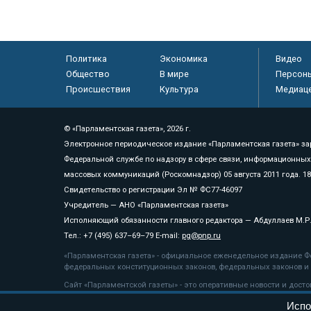
Политика
Экономика
Видео
Общество
В мире
Персон
Происшествия
Культура
Медиац
© «Парламентская газета», 2026 г.
Электронное периодическое издание «Парламентская газета» за
Федеральной службе по надзору в сфере связи, информационных
массовых коммуникаций (Роскомнадзор) 05 августа 2011 года. 1
Свидетельство о регистрации Эл № ФС77-46097
Учредитель — АНО «Парламентская газета»
Исполняющий обязанности главного редактора — Абдуллаев М.Р
Тел.: +7 (495) 637–69–79 E-mail:
pg@pnp.ru
«Парламентская газета» - официальное еженедельное издание Фе
федеральных конституционных законов, федеральных законов и а
Сайт «Парламентской газеты» - это оперативные новости и дост
«Парламентской газеты» активная ссылка на pnp.ru обязательна.
Испо