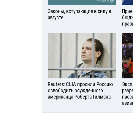
Законы, вступающие в силу в
Прие
августе
бюдж
прав
Reuters: США просили Россию
Эксп
освободить осужденного
разр
американца Роберта Гилмана
пасс
авиа