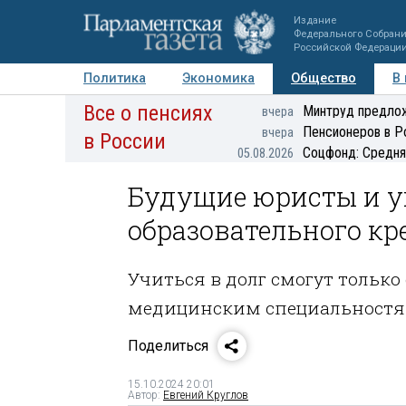
Издание
Федерального Собран
Российской Федераци
Политика
Экономика
Общество
В
Все о пенсиях
Фото
Авторы
Персоны
Мнения
Регионы
Минтруд предлож
вчера
Пенсионеров в Р
вчера
в России
Соцфонд: Средня
05.08.2026
Будущие юристы и у
образовательного кр
Учиться в долг смогут только
медицинским специальност
Поделиться
15.10.2024 20:01
Автор:
Евгений Круглов