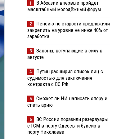
В Абхазии впервые пройдёт
1
масштабный молодёжный форум
Пенсию по старости предложили
2
закрепить на уровне не ниже 40% от
заработка
Законы, вступающие в силу в
3
августе
Путин расширил список лиц с
4
судимостью для заключения
контракта с ВС РФ
Сможет ли ИИ написать оперу и
5
спеть арию
ВС России поразили резервуары
6
с ГСМ в порту Одессы и буксир в
порту Николаева