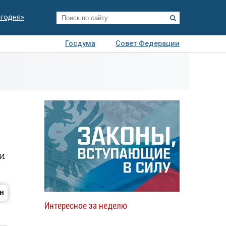
егодня»
Госдума
Совет Федерации
я
Авто
Недвижимость
Технологии
иза
 и
Интересное за неделю