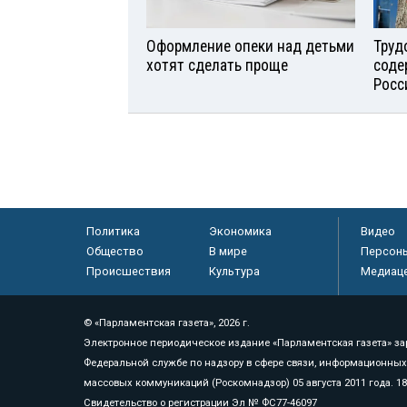
Оформление опеки над детьми
Труд
хотят сделать проще
соде
Росс
Политика
Экономика
Видео
Общество
В мире
Персон
Происшествия
Культура
Медиац
© «Парламентская газета», 2026 г.
Электронное периодическое издание «Парламентская газета» за
Федеральной службе по надзору в сфере связи, информационных
массовых коммуникаций (Роскомнадзор) 05 августа 2011 года. 1
Свидетельство о регистрации Эл № ФС77-46097