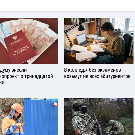
сдуму внесли
В колледж без экзаменов
нопроект о тринадцатой
возьмут не всех абитуриентов
ии