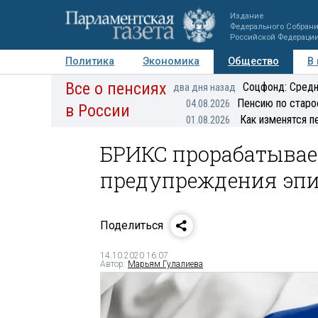
Издание
Федерального Собран
Российской Федераци
Политика
Экономика
Общество
В
Все о пенсиях
Фото
Авторы
Персоны
Мнения
Регионы
Соцфонд: Средн
два дня назад
Пенсию по старо
04.08.2026
в России
Как изменятся п
01.08.2026
БРИКС прорабатывае
предупреждения эпи
Поделиться
14.10.2020 16:07
Автор:
Марьям Гулалиева