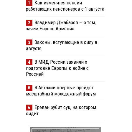
Как изменятся пенсии
1
работающих пенсионеров с 1 августа
Владимир Джабаров — о том,
2
зачем Европе Армения
Законы, вступающие в силу в
3
августе
В МИД России заявили о
4
подготовке Европы к войне с
Россией
В Абхазии впервые пройдёт
5
масштабный молодёжный форум
Ереван рубит сук, на котором
6
сидит