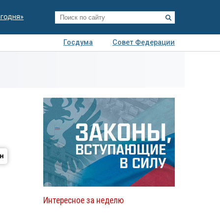
егодня»
Госдума
Совет Федерации
я
Авто
Недвижимость
Технологии
иза
Интересное за неделю