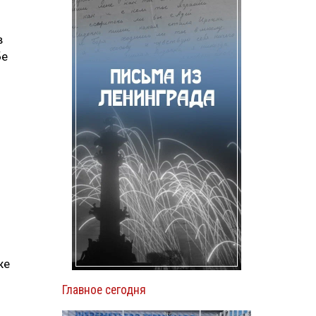
в
бе
же
Главное сегодня