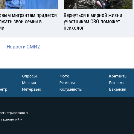
овым мигрантам придется
Вернуться к мирной жизни
ржать свои семьи в
участникам СВО поможет
ии
психолог
Новости СМИ2
Опросы
Фото
Контакты
ы
Мнения
Регионы
Реклама
ентр
Интервью
Колумнисты
Вакансии
регистрировано в
 технологий и
8+