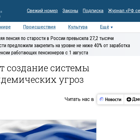
Свежий номер
Законы
Подписка
Журнал «РФ с
ия
и
 мире
Происшествия
Культура
Ещё
Медиацентр
Интервью
Колумнисты
Делова
яя пенсия по старости в России превысила 27,2 тысячи
эксперт
сти предложили закрепить на уровне не ниже 40% от заработка
енсии работающих пенсионеров с 1 августа
т создание системы
демических угроз
Читать нас в