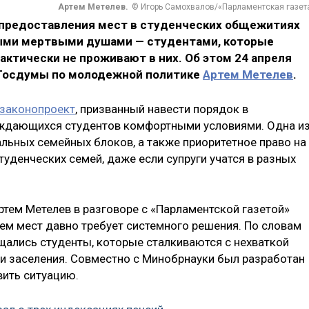
Артем Метелев.
© Игорь Самохвалов/«Парламентская газет
 предоставления мест в студенческих общежитиях
мыми мертвыми душами — студентами, которые
ктически не проживают в них. Об этом 24 апреля
 Госдумы по молодежной политике
Артем Метелев
.
 законопроект
, призванный навести порядок в
уждающихся студентов комфортными условиями. Одна и
льных семейных блоков, а также приоритетное право на
уденческих семей, даже если супруги учатся в разных
ртем Метелев в разговоре с «Парламентской газетой»
ием мест давно требует системного решения. По словам
ащались студенты, которые сталкиваются с нехваткой
и заселения. Совместно с Минобрнауки был разработан
вить ситуацию.