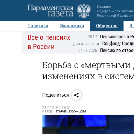
Издание
Федерального Собран
Российской Федераци
Политика
Экономика
Общество
В
Все о пенсиях
Фото
Авторы
Персоны
Мнения
Регионы
Пенсионеров в Р
08:17
Соцфонд: Средн
два дня назад
в России
Пенсию по старо
04.08.2026
Борьба с «мертвыми 
изменениях в систе
Поделиться
24.04.2025 16:31
Автор:
Татьяна Ворожцова