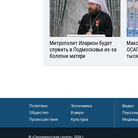
Митрополит Иларион будет
Макс
служить в Подмосковье из-за
ОСАГ
болезни матери
тыся
Политика
Экономика
Видео
Общество
В мире
Персон
Происшествия
Культура
Медиац
© «Парламентская газета», 2026 г.