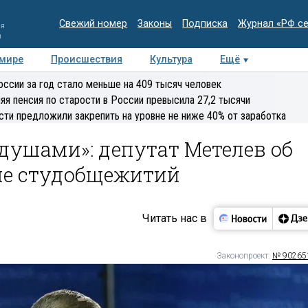
Свежий номер
Законы
Подписка
Журнал «РФ с
ия
и
 мире
Происшествия
Культура
Ещё
Медиацентр
Интервью
Колумнисты
Делова
оссии за год стало меньше на 409 тысяч человек
эксперт
яя пенсия по старости в России превысила 27,2 тысячи
сти предложили закрепить на уровне не ниже 40% от заработка
душами»: депутат Метелев об
ме студобщежитий
Читать нас в
Законопроект:
№ 90265