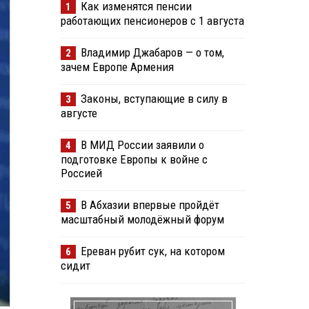
Как изменятся пенсии
1
работающих пенсионеров с 1 августа
Владимир Джабаров — о том,
2
зачем Европе Армения
Законы, вступающие в силу в
3
августе
В МИД России заявили о
4
подготовке Европы к войне с
Россией
В Абхазии впервые пройдёт
5
масштабный молодёжный форум
Ереван рубит сук, на котором
6
сидит