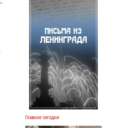
а»
з
Главное сегодня