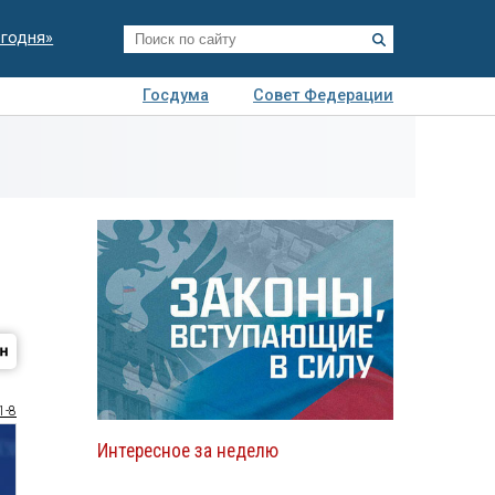
егодня»
Госдума
Совет Федерации
я
Авто
Недвижимость
Технологии
иза
1-8
Интересное за неделю