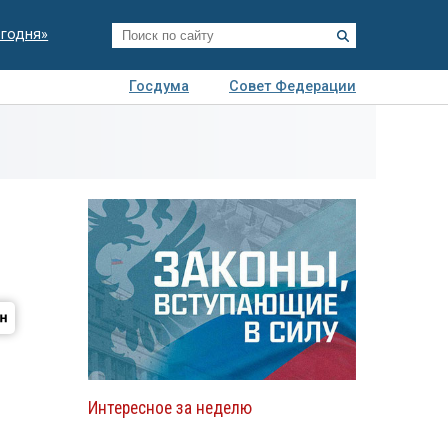
егодня»
Госдума
Совет Федерации
я
Авто
Недвижимость
Технологии
иза
Интересное за неделю