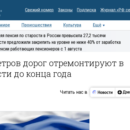
Свежий номер
Законы
Подписка
Журнал «РФ с
ия
и
 мире
Происшествия
Культура
Ещё
Медиацентр
Интервью
Колумнисты
Делова
яя пенсия по старости в России превысила 27,2 тысячи
эксперт
сти предложили закрепить на уровне не ниже 40% от заработка
енсии работающих пенсионеров с 1 августа
етров дорог отремонтируют в
ти до конца года
Читать нас в