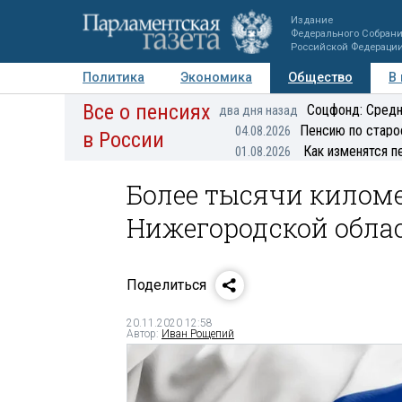
Издание
Федерального Собран
Российской Федераци
Политика
Экономика
Общество
В
Все о пенсиях
Фото
Авторы
Персоны
Мнения
Регионы
Соцфонд: Средн
два дня назад
Пенсию по старо
04.08.2026
в России
Как изменятся п
01.08.2026
Более тысячи килом
Нижегородской облас
Поделиться
20.11.2020 12:58
Автор:
Иван Рощепий