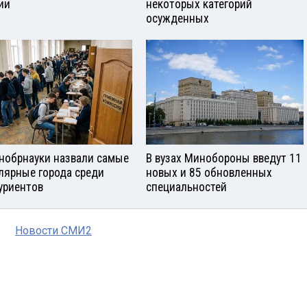
ии
некоторых категорий
осужденных
нобрнауки назвали самые
В вузах Минобороны введут 11
лярные города среди
новых и 85 обновленных
уриентов
специальностей
Новости СМИ2