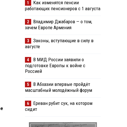
Как изменятся пенсии
1
работающих пенсионеров с 1 августа
Владимир Джабаров — о том,
2
зачем Европе Армения
Законы, вступающие в силу в
3
августе
В МИД России заявили о
4
подготовке Европы к войне с
Россией
В Абхазии впервые пройдёт
5
масштабный молодёжный форум
Ереван рубит сук, на котором
6
ее
сидит