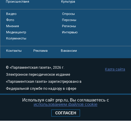
Происшествия
Культура
Видео
Опросы
Фото
Персоны
Мнения
Регионы
Медиацентр
Интервью
Колумнисты
Контакты
Реклама
Вакансии
© «Парламентская газета», 2026 г.
Карта сайта
Электронное периодическое издание
«Парламентская газета» зарегистрировано в
Федеральной службе по надзору в сфере
связи, информационных технологий и
Используя сайт pnp.ru, Вы соглашаетесь с
массовых коммуникаций (Роскомнадзор) 05
использованием файлов cookie
августа 2011 года. 18+
СОГЛАСЕН
Свидетельство о регистрации Эл № ФС77-
46097
Учредитель — АНО «Парламентская газета»