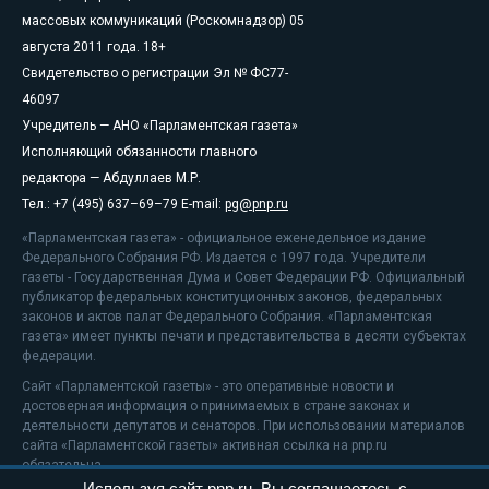
массовых коммуникаций (Роскомнадзор) 05
августа 2011 года. 18+
Свидетельство о регистрации Эл № ФС77-
46097
Учредитель — АНО «Парламентская газета»
Исполняющий обязанности главного
редактора — Абдуллаев М.Р.
Тел.: +7 (495) 637–69–79 E-mail:
pg@pnp.ru
«Парламентская газета» - официальное еженедельное издание
Федерального Собрания РФ. Издается с 1997 года. Учредители
газеты - Государственная Дума и Совет Федерации РФ. Официальный
публикатор федеральных конституционных законов, федеральных
законов и актов палат Федерального Собрания. «Парламентская
газета» имеет пункты печати и представительства в десяти субъектах
федерации.
Сайт «Парламентской газеты» - это оперативные новости и
достоверная информация о принимаемых в стране законах и
деятельности депутатов и сенаторов. При использовании материалов
сайта «Парламентской газеты» активная ссылка на pnp.ru
обязательна.
Используя сайт pnp.ru, Вы соглашаетесь с