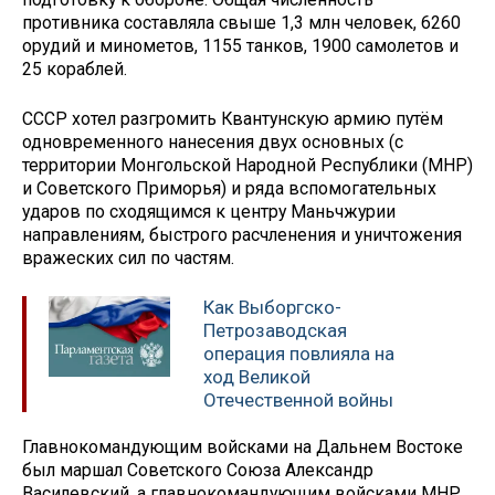
противника составляла свыше 1,3 млн человек, 6260
орудий и минометов, 1155 танков, 1900 самолетов и
25 кораблей.
СССР хотел разгромить Квантунскую армию путём
одновременного нанесения двух основных (с
территории Монгольской Народной Республики (МНР)
и Советского Приморья) и ряда вспомогательных
ударов по сходящимся к центру Маньчжурии
направлениям, быстрого расчленения и уничтожения
вражеских сил по частям.
Как Выборгско-
Петрозаводская
операция повлияла на
ход Великой
Отечественной войны
Главнокомандующим войсками на Дальнем Востоке
был маршал Советского Союза Александр
Василевский, а главнокомандующим войсками МНР