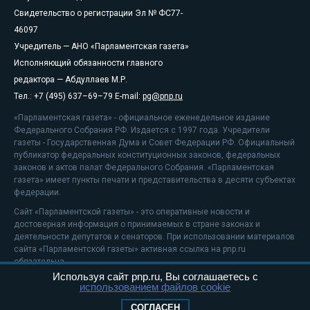
Свидетельство о регистрации Эл № ФС77-
46097
Учредитель — АНО «Парламентская газета»
Исполняющий обязанности главного
редактора — Абдуллаев М.Р.
Тел.: +7 (495) 637–69–79 E-mail:
pg@pnp.ru
«Парламентская газета» - официальное еженедельное издание
Федерального Собрания РФ. Издается с 1997 года. Учредители
газеты - Государственная Дума и Совет Федерации РФ. Официальный
публикатор федеральных конституционных законов, федеральных
законов и актов палат Федерального Собрания. «Парламентская
газета» имеет пункты печати и представительства в десяти субъектах
федерации.
Сайт «Парламентской газеты» - это оперативные новости и
достоверная информация о принимаемых в стране законах и
деятельности депутатов и сенаторов. При использовании материалов
сайта «Парламентской газеты» активная ссылка на pnp.ru
обязательна.
Используя сайт pnp.ru, Вы соглашаетесь с
На информационном ресурсе применяются
рекомендательные
использованием файлов cookie
технологии
Положение о защите персональных данных
СОГЛАСЕН