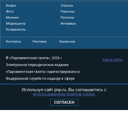
Видео
Опросы
Фото
Персоны
Мнения
Регионы
Медиацентр
Интервью
Колумнисты
Контакты
Реклама
Вакансии
© «Парламентская газета», 2026 г.
Карта сайта
Электронное периодическое издание
«Парламентская газета» зарегистрировано в
Федеральной службе по надзору в сфере
связи, информационных технологий и
Используя сайт pnp.ru, Вы соглашаетесь с
массовых коммуникаций (Роскомнадзор) 05
использованием файлов cookie
августа 2011 года. 18+
СОГЛАСЕН
Свидетельство о регистрации Эл № ФС77-
46097
Учредитель — АНО «Парламентская газета»
Исполняющий обязанности главного