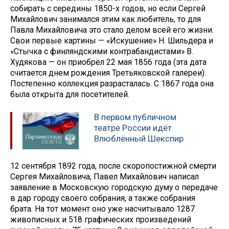
собирать с середины 1850-х годов, но если Сергей
Михайлович занимался этим как любитель, то для
Павла Михайловича это стало делом всей его жизни.
Свои первые картины — «Искушение» Н. Шильдера и
«Стычка с финляндскими контрабандистами» В.
Худякова — он приобрёл 22 мая 1856 года (эта дата
считается днем рождения Третьяковской галереи).
Постепенно коллекция разрасталась. С 1867 года она
была открыта для посетителей.
В первом публичном
театре России идёт
Влюблённый Шекспир
12 сентября 1892 года, после скоропостижной смерти
Сергея Михайловича, Павел Михайлович написал
заявление в Московскую городскую думу о передаче
в дар городу своего собрания, а также собрания
брата. На тот момент оно уже насчитывало 1287
живописных и 518 графических произведений