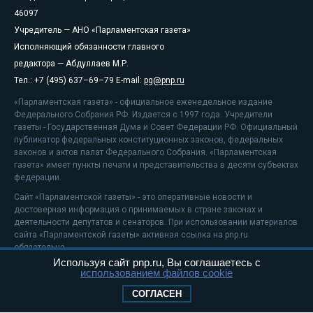
46097
Учредитель — АНО «Парламентская газета»
Исполняющий обязанности главного
редактора — Абдуллаев М.Р.
Тел.: +7 (495) 637–69–79 E-mail:
pg@pnp.ru
«Парламентская газета» - официальное еженедельное издание
Федерального Собрания РФ. Издается с 1997 года. Учредители
газеты - Государственная Дума и Совет Федерации РФ. Официальный
публикатор федеральных конституционных законов, федеральных
законов и актов палат Федерального Собрания. «Парламентская
газета» имеет пункты печати и представительства в десяти субъектах
федерации.
Сайт «Парламентской газеты» - это оперативные новости и
достоверная информация о принимаемых в стране законах и
деятельности депутатов и сенаторов. При использовании материалов
сайта «Парламентской газеты» активная ссылка на pnp.ru
обязательна.
Используя сайт pnp.ru, Вы соглашаетесь с
На информационном ресурсе применяются
рекомендательные
использованием файлов cookie
технологии
Положение о защите персональных данных
СОГЛАСЕН