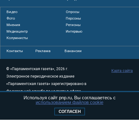
Видео
Опросы
Фото
Персоны
Мнения
Регионы
Медиацентр
Интервью
Колумнисты
Контакты
Реклама
Вакансии
© «Парламентская газета», 2026 г.
Карта сайта
Электронное периодическое издание
«Парламентская газета» зарегистрировано в
Федеральной службе по надзору в сфере
Используя сайт pnp.ru, Вы соглашаетесь с
связи, информационных технологий и
использованием файлов cookie
массовых коммуникаций (Роскомнадзор) 05
СОГЛАСЕН
августа 2011 года. 18+
Свидетельство о регистрации Эл № ФС77-
46097
Учредитель — АНО «Парламентская газета»