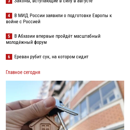
Законы, вступающие в силу в августе
3
В МИД России заявили о подготовке Европы к
4
войне с Россией
В Абхазии впервые пройдёт масштабный
5
молодёжный форум
Ереван рубит сук, на котором сидит
6
Главное сегодня