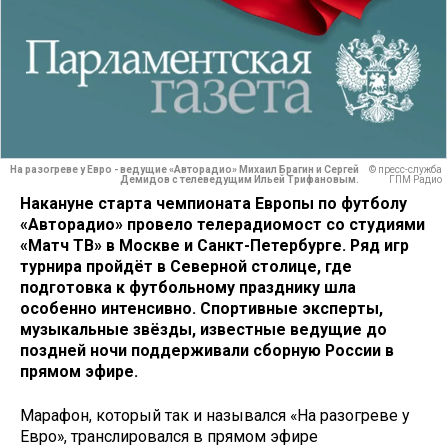
На разогреве у Евро - ведущие «Авторадио» Михаил Брагин и Сергей
© пресс-служба
Демидов с телеведущим Ильей Трифановым.
ГПМ Радио
Накануне старта чемпионата Европы по футболу
«Авторадио» провело телерадиомост со студиями
«Матч ТВ» в Москве и Санкт-Петербурге. Ряд игр
турнира пройдёт в Северной столице, где
подготовка к футбольному празднику шла
особенно интенсивно. Спортивные эксперты,
музыкальные звёзды, известные ведущие до
поздней ночи поддерживали сборную России в
прямом эфире.
Марафон, который так и назывался «На разогреве у
Евро», транслировался в прямом эфире