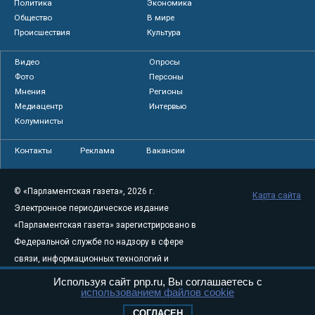
Политика
Экономика
Общество
В мире
Происшествия
Культура
Видео
Опросы
Фото
Персоны
Мнения
Регионы
Медиацентр
Интервью
Колумнисты
Контакты
Реклама
Вакансии
© «Парламентская газета», 2026 г.
Карта сайта
Электронное периодическое издание
«Парламентская газета» зарегистрировано в
Федеральной службе по надзору в сфере
связи, информационных технологий и
массовых коммуникаций (Роскомнадзор) 05
Используя сайт pnp.ru, Вы соглашаетесь с
использованием файлов cookie
августа 2011 года. 18+
Свидетельство о регистрации Эл № ФС77-
СОГЛАСЕН