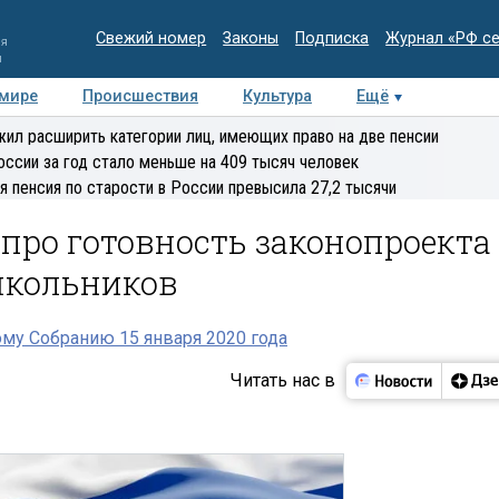
Свежий номер
Законы
Подписка
Журнал «РФ с
ия
и
 мире
Происшествия
Культура
Ещё
Медиацентр
Интервью
Колумнисты
Делова
ил расширить категории лиц, имеющих право на две пенсии
эксперт
оссии за год стало меньше на 409 тысяч человек
я пенсия по старости в России превысила 27,2 тысячи
про готовность законопроекта
школьников
му Собранию 15 января 2020 года
Читать нас в