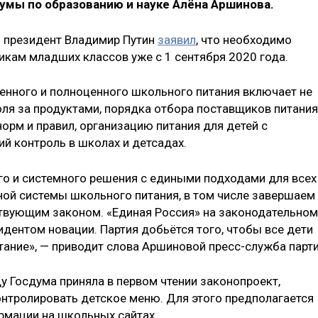
умы по образованию и науке Алёна Аршинова.
 президент Владимир Путин
заявил
, что необходимо
икам младших классов уже с 1 сентября 2020 года.
венного и полноценного школьного питания включает не
ля за продуктами, порядка отбора поставщиков питания
орм и правил, организацию питания для детей с
й контроль в школах и детсадах.
го и системного решения с едиными подходами для всех
ьной системы школьного питания, в том числе завершаем
ствующим законом. «Единая Россия» на законодательном
дентом новации. Партия добьётся того, чтобы все дети
тание», — приводит слова Аршиновой пресс-служба парти
у Госдума приняла в первом чтении законопроект,
онтролировать детское меню. Для этого предполагается
рмации на школьных сайтах.