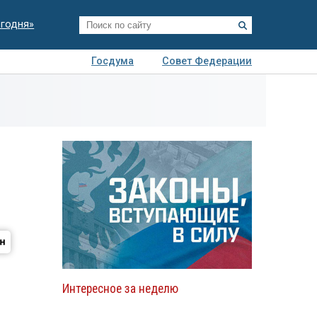
егодня»
Госдума
Совет Федерации
я
Авто
Недвижимость
Технологии
иза
Интересное за неделю