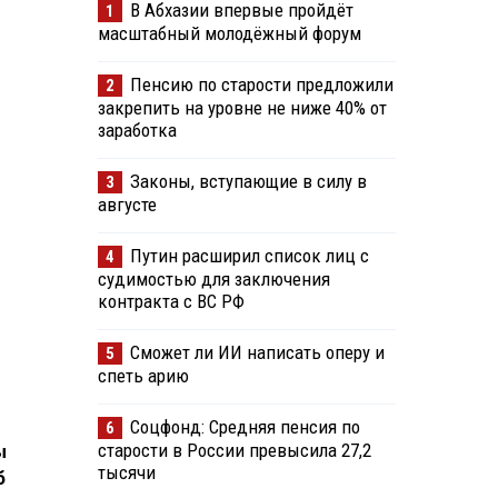
В Абхазии впервые пройдёт
1
масштабный молодёжный форум
Пенсию по старости предложили
2
закрепить на уровне не ниже 40% от
заработка
Законы, вступающие в силу в
3
августе
Путин расширил список лиц с
4
судимостью для заключения
контракта с ВС РФ
Сможет ли ИИ написать оперу и
5
спеть арию
Соцфонд: Средняя пенсия по
6
старости в России превысила 27,2
ы
тысячи
б