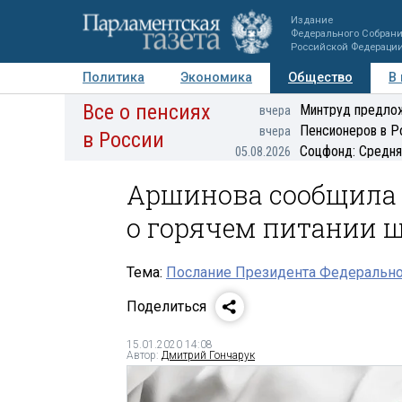
Издание
Федерального Собран
Российской Федераци
Политика
Экономика
Общество
В
Все о пенсиях
Фото
Авторы
Персоны
Мнения
Регионы
Минтруд предлож
вчера
Пенсионеров в Р
вчера
в России
Соцфонд: Средня
05.08.2026
Аршинова сообщила 
о горячем питании 
Тема:
Послание Президента Федерально
Поделиться
15.01.2020 14:08
Автор:
Дмитрий Гончарук