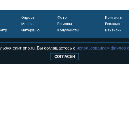
Опросы
Фото
Контакты
ы
Мнения
Регионы
Реклама
ентр
Интервью
Колумнисты
Вакансии
льзуя сайт pnp.ru, Вы соглашаетесь с
использованием файлов c
регистрировано в
СОГЛАСЕН
 технологий и
8+
.
дерального Собрания РФ. Издается с 1997 года. Учредители газеты - Государств
ктов палат Федерального Собрания. «Парламентская газета» имеет пункты печати
оверная информация о принимаемых в стране законах и деятельности депутатов и
ехнологии