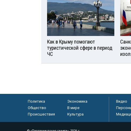
Как в Крыму помогают
Санк
туристической сфере в период
экон
ЧС
изол
Политика
Экономика
Видео
Общество
В мире
Персон
Происшествия
Культура
Медиац
© «Парламентская газета», 2026 г.