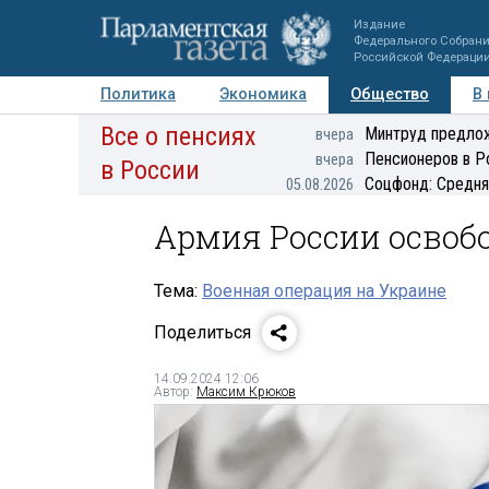
Издание
Федерального Собран
Российской Федераци
Политика
Экономика
Общество
В
Все о пенсиях
Фото
Авторы
Персоны
Мнения
Регионы
Минтруд предлож
вчера
Пенсионеров в Р
вчера
в России
Соцфонд: Средня
05.08.2026
Армия России освоб
Тема:
Военная операция на Украине
Поделиться
14.09.2024 12:06
Автор:
Максим Крюков