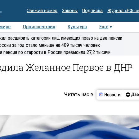
Свежий номер
Законы
Подписка
Журнал «РФ с
ия
и
 мире
Происшествия
Культура
Ещё
Медиацентр
Интервью
Колумнисты
Делова
ил расширить категории лиц, имеющих право на две пенсии
эксперт
оссии за год стало меньше на 409 тысяч человек
я пенсия по старости в России превысила 27,2 тысячи
одила Желанное Первое в ДНР
Читать нас в