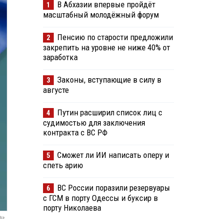
В Абхазии впервые пройдёт
1
масштабный молодёжный форум
Пенсию по старости предложили
2
закрепить на уровне не ниже 40% от
заработка
Законы, вступающие в силу в
3
августе
Путин расширил список лиц с
4
судимостью для заключения
контракта с ВС РФ
Сможет ли ИИ написать оперу и
5
спеть арию
ВС России поразили резервуары
6
с ГСМ в порту Одессы и буксир в
порту Николаева
а»