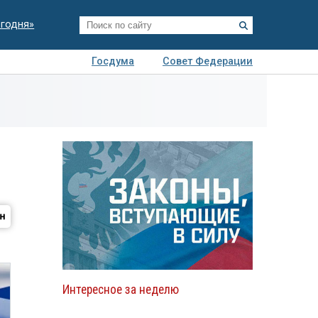
егодня»
Госдума
Совет Федерации
я
Авто
Недвижимость
Технологии
иза
Интересное за неделю