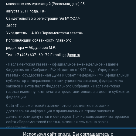
массовых коммуникаций (Роскомнадзор) 05
августа 2011 года. 18+
Свидетельство о регистрации Эл № ФС77-
46097
Учредитель — АНО «Парламентская газета»
Исполняющий обязанности главного
редактора — Абдуллаев М.Р.
Тел.: +7 (495) 637–69–79 E-mail:
pg@pnp.ru
«Парламентская газета» - официальное еженедельное издание
Федерального Собрания РФ. Издается с 1997 года. Учредители
газеты - Государственная Дума и Совет Федерации РФ. Официальный
публикатор федеральных конституционных законов, федеральных
законов и актов палат Федерального Собрания. «Парламентская
газета» имеет пункты печати и представительства в десяти субъектах
федерации.
Сайт «Парламентской газеты» - это оперативные новости и
достоверная информация о принимаемых в стране законах и
деятельности депутатов и сенаторов. При использовании материалов
сайта «Парламентской газеты» активная ссылка на pnp.ru
обязательна.
Используя сайт pnp.ru, Вы соглашаетесь с
На информационном ресурсе применяются
рекомендательные