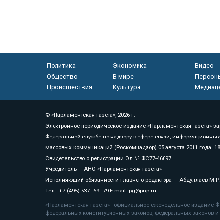
Политика
Экономика
Видео
Общество
В мире
Персон
Происшествия
Культура
Медиац
© «Парламентская газета», 2026 г.
Электронное периодическое издание «Парламентская газета» за
Федеральной службе по надзору в сфере связи, информационных
массовых коммуникаций (Роскомнадзор) 05 августа 2011 года. 1
Свидетельство о регистрации Эл № ФС77-46097
Учредитель — АНО «Парламентская газета»
Исполняющий обязанности главного редактора — Абдуллаев М.Р
Тел.: +7 (495) 637–69–79 E-mail:
pg@pnp.ru
«Парламентская газета» - официальное еженедельное издание Фе
федеральных конституционных законов, федеральных законов и а