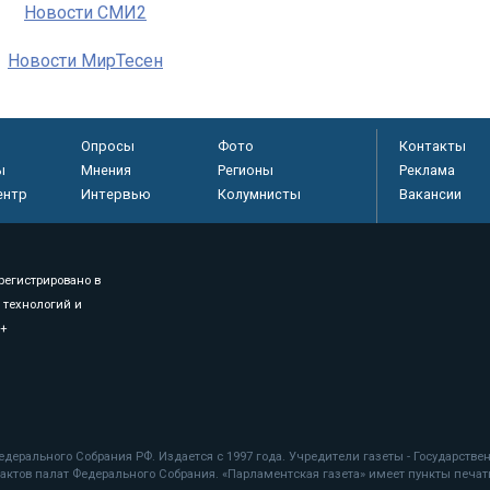
Новости СМИ2
Новости МирТесен
Опросы
Фото
Контакты
ы
Мнения
Регионы
Реклама
ентр
Интервью
Колумнисты
Вакансии
регистрировано в
 технологий и
8+
.
дерального Собрания РФ. Издается с 1997 года. Учредители газеты - Государств
ктов палат Федерального Собрания. «Парламентская газета» имеет пункты печати