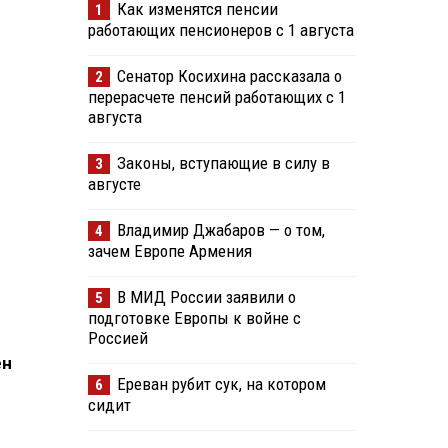
Как изменятся пенсии
1
работающих пенсионеров с 1 августа
Сенатор Косихина рассказала о
2
перерасчете пенсий работающих с 1
августа
Законы, вступающие в силу в
3
августе
Владимир Джабаров — о том,
4
зачем Европе Армения
В МИД России заявили о
5
подготовке Европы к войне с
Россией
ен
Ереван рубит сук, на котором
6
сидит