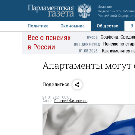
Издание
Федерального Собран
Российской Федераци
Политика
Экономика
Общество
В
Все о пенсиях
Фото
Авторы
Персоны
Мнения
Регионы
Соцфонд: Средня
вчера
Пенсию по стар
два дня назад
в России
Как изменятся п
01.08.2026
Апартаменты могут 
Поделиться
21.01.2021 00:05
Автор:
Валерий Филоненко