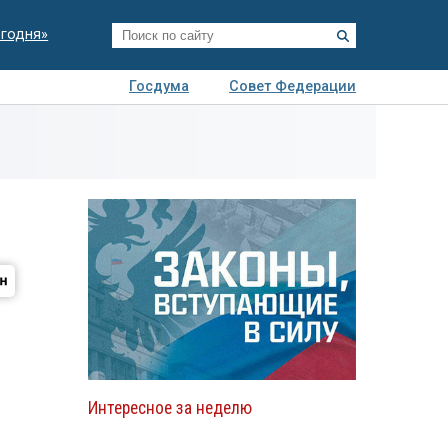
егодня»
Госдума
Совет Федерации
я
Авто
Недвижимость
Технологии
иза
Интересное за неделю