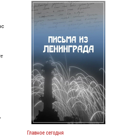
ос
ёт
,
о
Главное сегодня