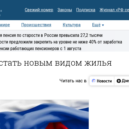
Свежий номер
Законы
Подписка
Журнал «РФ с
ия
и
 мире
Происшествия
Культура
Ещё
Медиацентр
Интервью
Колумнисты
Делова
я пенсия по старости в России превысила 27,2 тысячи
эксперт
ости предложили закрепить на уровне не ниже 40% от заработка
енсии работающих пенсионеров с 1 августа
стать новым видом жилья
Читать нас в