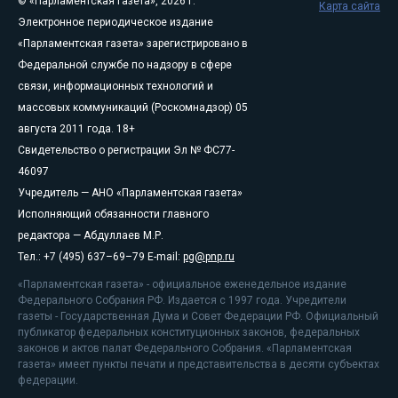
© «Парламентская газета», 2026 г.
Карта сайта
Электронное периодическое издание
«Парламентская газета» зарегистрировано в
Федеральной службе по надзору в сфере
связи, информационных технологий и
массовых коммуникаций (Роскомнадзор) 05
августа 2011 года. 18+
Свидетельство о регистрации Эл № ФС77-
46097
Учредитель — АНО «Парламентская газета»
Исполняющий обязанности главного
редактора — Абдуллаев М.Р.
Тел.: +7 (495) 637–69–79 E-mail:
pg@pnp.ru
«Парламентская газета» - официальное еженедельное издание
Федерального Собрания РФ. Издается с 1997 года. Учредители
газеты - Государственная Дума и Совет Федерации РФ. Официальный
публикатор федеральных конституционных законов, федеральных
законов и актов палат Федерального Собрания. «Парламентская
газета» имеет пункты печати и представительства в десяти субъектах
федерации.