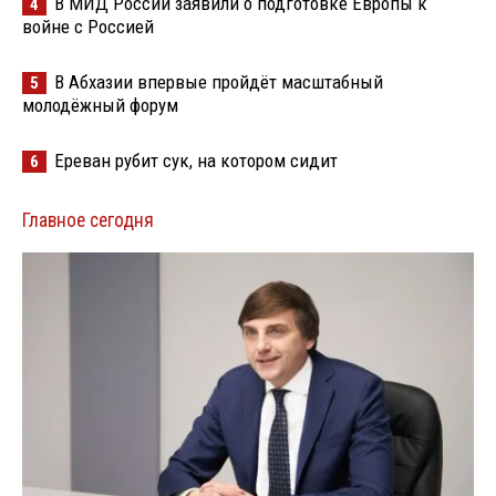
В МИД России заявили о подготовке Европы к
4
войне с Россией
В Абхазии впервые пройдёт масштабный
5
молодёжный форум
Ереван рубит сук, на котором сидит
6
Главное сегодня