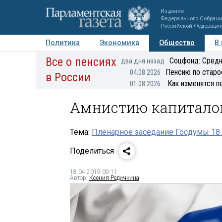
Издание
Федерального Собран
Российской Федераци
Политика
Экономика
Общество
В
Все о пенсиях
Фото
Авторы
Персоны
Мнения
Регионы
Соцфонд: Средн
два дня назад
Пенсию по старо
04.08.2026
в России
Как изменятся п
01.08.2026
Амнистию капиталов
Тема:
Пленарное заседание Госдумы 18
Поделиться
18.04.2019 09:11
Автор:
Ксения Редичкина