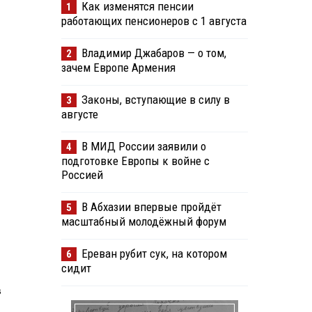
Как изменятся пенсии
1
работающих пенсионеров с 1 августа
Владимир Джабаров — о том,
2
зачем Европе Армения
Законы, вступающие в силу в
3
августе
В МИД России заявили о
4
подготовке Европы к войне с
Россией
В Абхазии впервые пройдёт
5
масштабный молодёжный форум
Ереван рубит сук, на котором
6
сидит
в