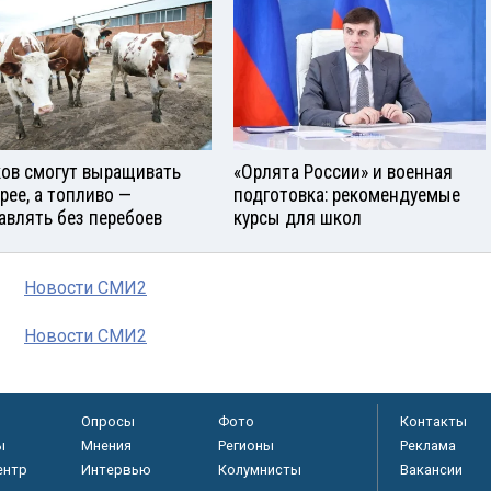
ов смогут выращивать
«Орлята России» и военная
рее, а топливо —
подготовка: рекомендуемые
авлять без перебоев
курсы для школ
Новости СМИ2
Новости СМИ2
Опросы
Фото
Контакты
ы
Мнения
Регионы
Реклама
ентр
Интервью
Колумнисты
Вакансии