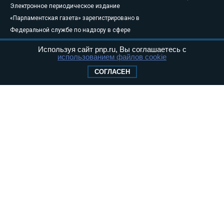
Электронное периодическое издание
«Парламентская газета» зарегистрировано в
Федеральной службе по надзору в сфере
связи, информационных технологий и
Используя сайт pnp.ru, Вы соглашаетесь с
массовых коммуникаций (Роскомнадзор) 05
использованием файлов cookie
августа 2011 года. 18+
СОГЛАСЕН
Свидетельство о регистрации Эл № ФС77-
46097
Учредитель — АНО «Парламентская газета»
Исполняющий обязанности главного
редактора — Абдуллаев М.Р.
Тел.: +7 (495) 637–69–79 E-mail:
pg@pnp.ru
«Парламентская газета» - официальное еженедельное издание
Федерального Собрания РФ. Издается с 1997 года. Учредители
газеты - Государственная Дума и Совет Федерации РФ. Официальный
публикатор федеральных конституционных законов, федеральных
законов и актов палат Федерального Собрания. «Парламентская
газета» имеет пункты печати и представительства в десяти субъектах
федерации.
Сайт «Парламентской газеты» - это оперативные новости и