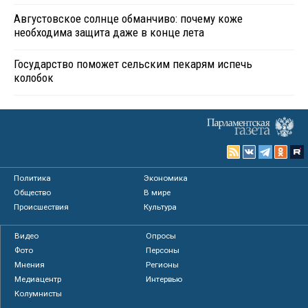
Августовское солнце обманчиво: почему коже
необходима защита даже в конце лета
Государство поможет сельским пекарям испечь
колобок
Политика
Экономика
Общество
В мире
Происшествия
Культура
Видео
Опросы
Фото
Персоны
Мнения
Регионы
Медиацентр
Интервью
Колумнисты