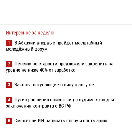
Интересное за неделю
В Абхазии впервые пройдёт масштабный
1
молодёжный форум
Пенсию по старости предложили закрепить на
2
уровне не ниже 40% от заработка
Законы, вступающие в силу в августе
3
Путин расширил список лиц с судимостью для
4
заключения контракта с ВС РФ
Сможет ли ИИ написать оперу и спеть арию
5