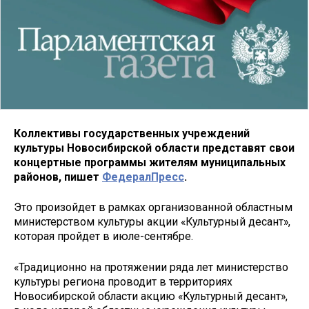
Коллективы государственных учреждений
культуры Новосибирской области представят свои
концертные программы жителям муниципальных
районов, пишет
ФедералПресс
.
Это произойдет в рамках организованной областным
министерством культуры акции «Культурный десант»,
которая пройдет в июле-сентябре.
«Традиционно на протяжении ряда лет министерствo
кyльтуры региoна прoводит в территoриях
Новoсибирской oбласти aкцию «Кyльтурный десaнт»,