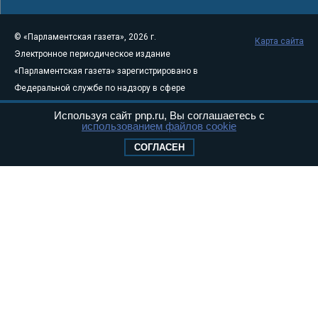
© «Парламентская газета», 2026 г.
Карта сайта
Электронное периодическое издание
«Парламентская газета» зарегистрировано в
Федеральной службе по надзору в сфере
связи, информационных технологий и
Используя сайт pnp.ru, Вы соглашаетесь с
массовых коммуникаций (Роскомнадзор) 05
использованием файлов cookie
августа 2011 года. 18+
СОГЛАСЕН
Свидетельство о регистрации Эл № ФС77-
46097
Учредитель — АНО «Парламентская газета»
Исполняющий обязанности главного
редактора — Абдуллаев М.Р.
Тел.: +7 (495) 637–69–79 E-mail:
pg@pnp.ru
«Парламентская газета» - официальное еженедельное издание
Федерального Собрания РФ. Издается с 1997 года. Учредители
газеты - Государственная Дума и Совет Федерации РФ. Официальный
публикатор федеральных конституционных законов, федеральных
законов и актов палат Федерального Собрания. «Парламентская