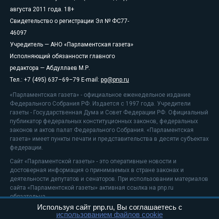
августа 2011 года. 18+
Свидетельство о регистрации Эл № ФС77-
46097
Учредитель — АНО «Парламентская газета»
Исполняющий обязанности главного
редактора — Абдуллаев М.Р.
Тел.: +7 (495) 637–69–79 E-mail:
pg@pnp.ru
«Парламентская газета» - официальное еженедельное издание
Федерального Собрания РФ. Издается с 1997 года. Учредители
газеты - Государственная Дума и Совет Федерации РФ. Официальный
публикатор федеральных конституционных законов, федеральных
законов и актов палат Федерального Собрания. «Парламентская
газета» имеет пункты печати и представительства в десяти субъектах
федерации.
Сайт «Парламентской газеты» - это оперативные новости и
достоверная информация о принимаемых в стране законах и
деятельности депутатов и сенаторов. При использовании материалов
сайта «Парламентской газеты» активная ссылка на pnp.ru
обязательна.
Используя сайт pnp.ru, Вы соглашаетесь с
На информационном ресурсе применяются
рекомендательные
использованием файлов cookie