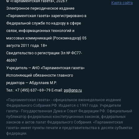
© «Парламентская газета», 2026 г.
Карта сайта
Электронное периодическое издание
«Парламентская газета» зарегистрировано в
Федеральной службе по надзору в сфере
связи, информационных технологий и
массовых коммуникаций (Роскомнадзор) 05
августа 2011 года. 18+
Свидетельство о регистрации Эл № ФС77-
46097
Учредитель — АНО «Парламентская газета»
Исполняющий обязанности главного
редактора — Абдуллаев М.Р.
Тел.: +7 (495) 637–69–79 E-mail:
pg@pnp.ru
«Парламентская газета» - официальное еженедельное издание
Федерального Собрания РФ. Издается с 1997 года. Учредители
газеты - Государственная Дума и Совет Федерации РФ. Официальный
публикатор федеральных конституционных законов, федеральных
законов и актов палат Федерального Собрания. «Парламентская
газета» имеет пункты печати и представительства в десяти субъектах
федерации.