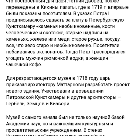
что построенный для царя Летний дворец, позже
переведены в Кикины палаты, где в 1719 г. впервые
были показаны посетителям. В указах Петра I
предписывалось сдавать за плату в Петербургскую
Кунсткамеру «каменья необыкновенные, кости
человеческие и скотские, старые надписи на
каменьях, железе или меди, старое ружье, посуду,
все, что зело старо и необыкновенно. Посетители
побаивались экспонатов. Тогда Пётр I распорядился
угощать мужчин рюмочкой водки, а женщин —
чашечкой кофе.
Для разрастающегося музея в 1718 году царь
приказал архитектору Маттарнови разработать проект
нового здания. Участвовали в возведении
Петровской Кунсткамеры и другие архитекторы —
Гербель, Земцов и Киавери.
Музей с самого начала был не только научной базой
Академии наук, но и важнейшим культурным и
просветительским учреждением. В стенах