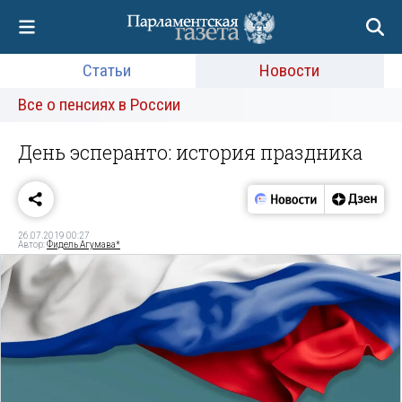
Статьи
Новости
Все о пенсиях в России
День эсперанто: история праздника
26.07.2019 00:27
Автор:
Фидель Агумава*