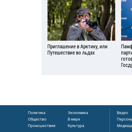
Приглашение в Арктику, или
Памф
Путешествие во льдах
парт
гото
Госд
Политика
Экономика
Видео
Общество
В мире
Персон
Происшествия
Культура
Медиац