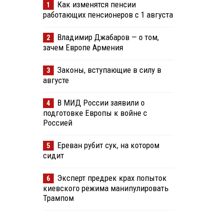
Как изменятся пенсии
1
работающих пенсионеров с 1 августа
Владимир Джабаров — о том,
2
зачем Европе Армения
Законы, вступающие в силу в
3
августе
В МИД России заявили о
4
подготовке Европы к войне с
Россией
Ереван рубит сук, на котором
5
сидит
Эксперт предрек крах попыток
6
киевского режима манипулировать
Трампом