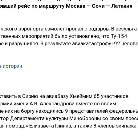
нявший рейс по маршруту Москва — Сочи — Латакия
инского аэропорта самолёт пропал с радаров. В результа
твенных мероприятий было установлено, что Ту-154
ре и разрушился. В результате авиакатастрофы 92 челов
в истории
тавить в Сирию на авиабазу Хмеймим 65 участников
Армии имени А.В. Александрова вместе со своим
 них на борту находились 9 представителей федеральн
ктор Департамента культуры Минобороны со своим прес
я помощь» Елизавета Глинка, а также 8 членов экипажа.