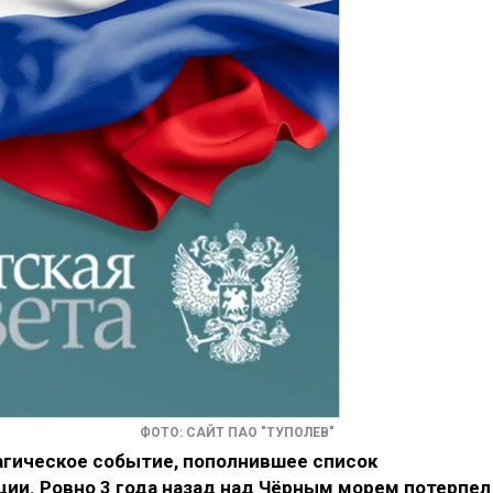
ФОТО: САЙТ ПАО "ТУПОЛЕВ"
агическое событие, пополнившее список
ии. Ровно 3 года назад над Чёрным морем потерпел