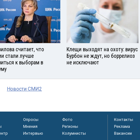
илова считает, что
Клещи выходят на охоту: вирус
ии стали лучше
Бурбон не ждут, но боррелиоз
виться к выборам в
не исключают
уму
Новости СМИ2
Опросы
Фото
Контакты
ы
Мнения
Регионы
Реклама
ентр
Интервью
Колумнисты
Вакансии