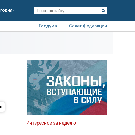
егодня»
Госдума
Совет Федерации
я
Авто
Недвижимость
Технологии
иза
Интересное за неделю