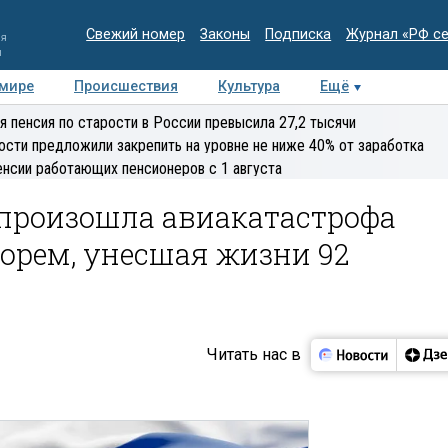
Свежий номер
Законы
Подписка
Журнал «РФ с
ия
и
 мире
Происшествия
Культура
Ещё
Медиацентр
Интервью
Колумнисты
Делова
я пенсия по старости в России превысила 27,2 тысячи
эксперт
ости предложили закрепить на уровне не ниже 40% от заработка
енсии работающих пенсионеров с 1 августа
а произошла авиакатастрофа
орем, унесшая жизни 92
Читать нас в