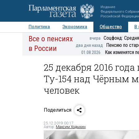
Издание
Федерального Собран
Российской Федераци
Политика
Экономика
Общество
В
Все о пенсиях
Фото
Авторы
Персоны
Мнения
Регионы
Соцфонд: Средня
вчера
Пенсию по стар
два дня назад
в России
Как изменятся п
01.08.2026
25 декабря 2016 год
Ту-154 над Чёрным м
человек
Поделиться
25.12.2019 00:17
Автор:
Максим Ходыкин