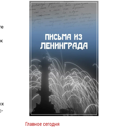
те
ек
ых
с-
Главное сегодня