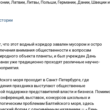
онии, Латвии, Литвы, Польши, Германии, Дании, Швеции и
истории
, что этот водный коридор завален мусором и остро
влечения внимания общественности к вопросам
риродного объекта планеты, и был учрежден День
ранах уже традиционно проходят различные научно-
роприятия.
йского моря проходит в Санкт-Петербурге, где
едения праздника выступают общественные
ной поддержке представителей власти и бизнеса. Помим
нференций, выставок, конкурсов школьных и
логическим проблемам Балтийского моря, здесь
ческий форум с одноимённым названием — «День