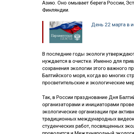
Азию. Оно омывает берега России, Эст
Финляндии.
День 22 марта в 
В последние годы экологи утверждают
нуждается в очистке. Именно для при
сохранения экологии этого важного п
Балтийского моря, когда во многих ст
просветительские и экологические ме
Так, в России празднование Дня Балти
организаторами и инициаторами пров
экологические организации при актив
традиционных международных видеоко
студенческих работ, посвященных эко
проводится и Международный экологи