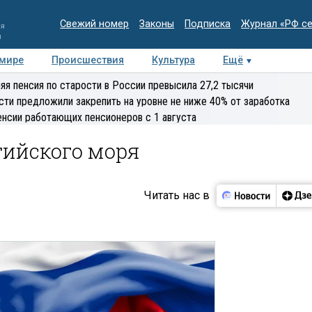
Свежий номер
Законы
Подписка
Журнал «РФ с
ия
и
 мире
Происшествия
Культура
Ещё
Медиацентр
Интервью
Колумнисты
Делова
яя пенсия по старости в России превысила 27,2 тысячи
эксперт
сти предложили закрепить на уровне не ниже 40% от заработка
енсии работающих пенсионеров с 1 августа
тийского моря
Читать нас в