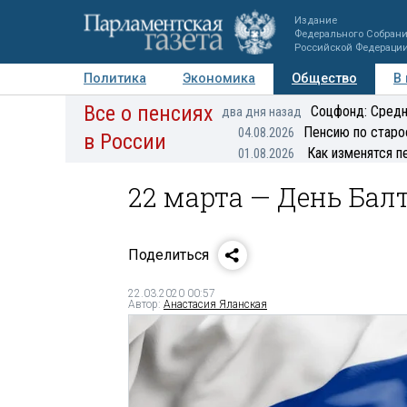
Издание
Федерального Собран
Российской Федераци
Политика
Экономика
Общество
В
Все о пенсиях
Фото
Авторы
Персоны
Мнения
Регионы
Соцфонд: Средн
два дня назад
Пенсию по старо
04.08.2026
в России
Как изменятся п
01.08.2026
22 марта — День Бал
Поделиться
22.03.2020 00:57
Автор:
Анастасия Яланская