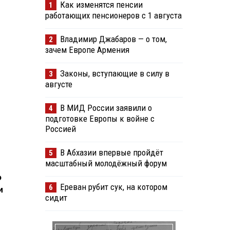
Как изменятся пенсии
1
работающих пенсионеров с 1 августа
Владимир Джабаров — о том,
2
зачем Европе Армения
Законы, вступающие в силу в
3
августе
В МИД России заявили о
4
подготовке Европы к войне с
Россией
В Абхазии впервые пройдёт
5
масштабный молодёжный форум
о
Ереван рубит сук, на котором
6
и
сидит