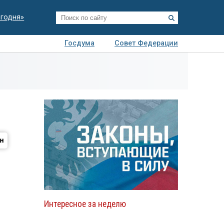
егодня»
Госдума
Совет Федерации
я
Авто
Недвижимость
Технологии
иза
Интересное за неделю