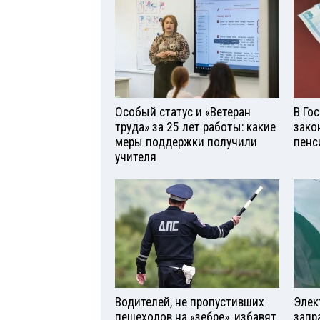
Особый статус и «Ветеран
В Го
труда» за 25 лет работы: какие
зако
меры поддержки получили
пенс
учителя
Водителей, не пропустивших
Элек
пешеходов на «зебре», избавят
запр