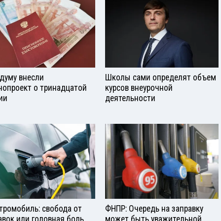
сдуму внесли
Школы сами определят объем
нопроект о тринадцатой
курсов внеурочной
ии
деятельности
тромобиль: свобода от
ФНПР: Очередь на заправку
авок или головная боль
может быть уважительной