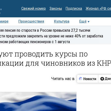
Свежий номер
Законы
Подписка
Журнал «РФ с
ия
и
 мире
Происшествия
Культура
Ещё
Медиацентр
Интервью
Колумнисты
Делова
яя пенсия по старости в России превысила 27,2 тысячи
эксперт
сти предложили закрепить на уровне не ниже 40% от заработка
енсии работающих пенсионеров с 1 августа
уют проводить курсы по
кации для чиновников из КН
Читать нас в