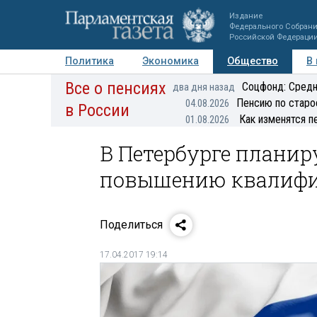
Издание
Федерального Собран
Российской Федераци
Политика
Экономика
Общество
В
Все о пенсиях
Фото
Авторы
Персоны
Мнения
Регионы
Соцфонд: Средн
два дня назад
Пенсию по старо
04.08.2026
в России
Как изменятся п
01.08.2026
В Петербурге планир
повышению квалифи
Поделиться
17.04.2017 19:14