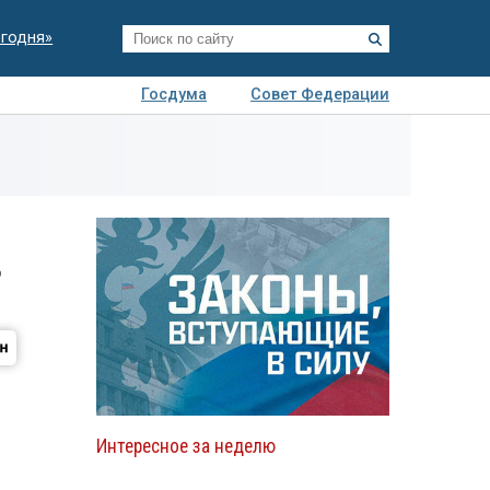
егодня»
Госдума
Совет Федерации
я
Авто
Недвижимость
Технологии
иза
Р
Интересное за неделю