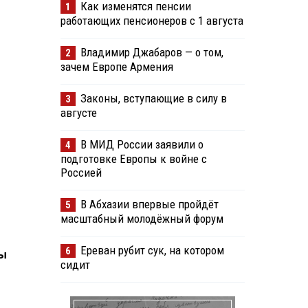
Как изменятся пенсии
1
работающих пенсионеров с 1 августа
Владимир Джабаров — о том,
2
зачем Европе Армения
Законы, вступающие в силу в
3
августе
В МИД России заявили о
4
подготовке Европы к войне с
Россией
В Абхазии впервые пройдёт
5
масштабный молодёжный форум
Ереван рубит сук, на котором
6
сы
сидит