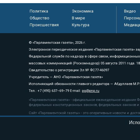
Политика
Экономика
Видео
Общество
В мире
Персон
Происшествия
Культура
Медиац
© «Парламентская газета», 2026 г.
Электронное периодическое издание «Парламентская газета» за
Федеральной службе по надзору в сфере связи, информационных
массовых коммуникаций (Роскомнадзор) 05 августа 2011 года. 1
Свидетельство о регистрации Эл № ФС77-46097
Учредитель — АНО «Парламентская газета»
Исполняющий обязанности главного редактора — Абдуллаев М.Р
Тел.: +7 (495) 637–69–79 E-mail:
pg@pnp.ru
«Парламентская газета» - официальное еженедельное издание Фе
федеральных конституционных законов, федеральных законов и а
Сайт «Парламентской газеты» - это оперативные новости и дост
«Парламентской газеты» активная ссылка на pnp.ru обязательна.
Испо
На информационном ресурсе применяются
рекомендательные т
Положение о защите персональных данных