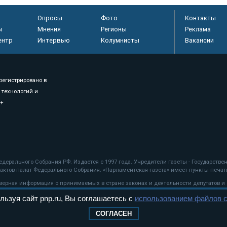
Опросы
Фото
Контакты
ы
Мнения
Регионы
Реклама
ентр
Интервью
Колумнисты
Вакансии
регистрировано в
 технологий и
8+
.
дерального Собрания РФ. Издается с 1997 года. Учредители газеты - Государств
ктов палат Федерального Собрания. «Парламентская газета» имеет пункты печати
оверная информация о принимаемых в стране законах и деятельности депутатов и
льзуя сайт pnp.ru, Вы соглашаетесь с
использованием файлов c
ехнологии
СОГЛАСЕН