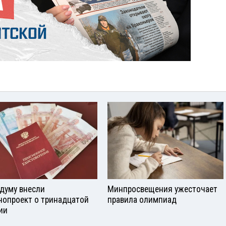
сдуму внесли
Минпросвещения ужесточает
нопроект о тринадцатой
правила олимпиад
ии